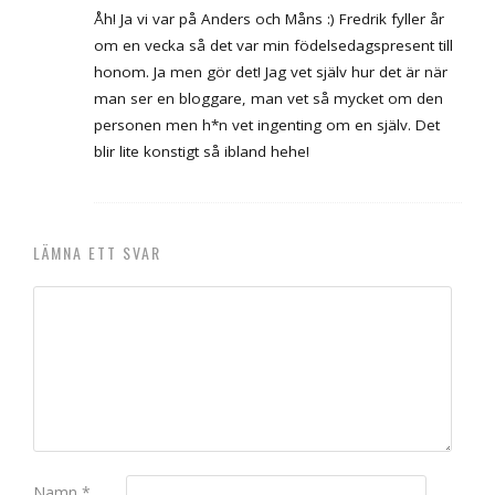
Åh! Ja vi var på Anders och Måns :) Fredrik fyller år
om en vecka så det var min födelsedagspresent till
honom. Ja men gör det! Jag vet själv hur det är när
man ser en bloggare, man vet så mycket om den
personen men h*n vet ingenting om en själv. Det
blir lite konstigt så ibland hehe!
LÄMNA ETT SVAR
Namn
*