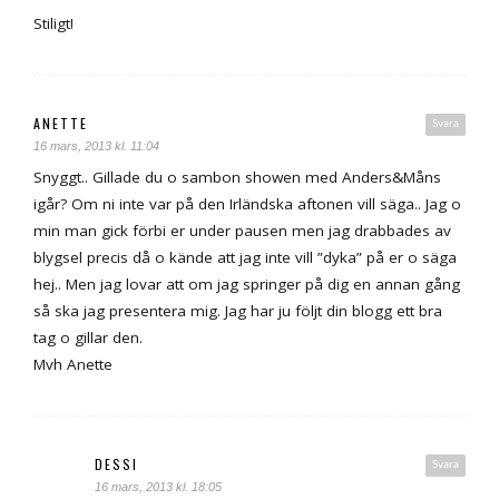
Stiligt!
ANETTE
Svara
16 mars, 2013 kl. 11:04
Snyggt.. Gillade du o sambon showen med Anders&Måns
igår? Om ni inte var på den Irländska aftonen vill säga.. Jag o
min man gick förbi er under pausen men jag drabbades av
blygsel precis då o kände att jag inte vill ”dyka” på er o säga
hej.. Men jag lovar att om jag springer på dig en annan gång
så ska jag presentera mig. Jag har ju följt din blogg ett bra
tag o gillar den.
Mvh Anette
DESSI
Svara
16 mars, 2013 kl. 18:05