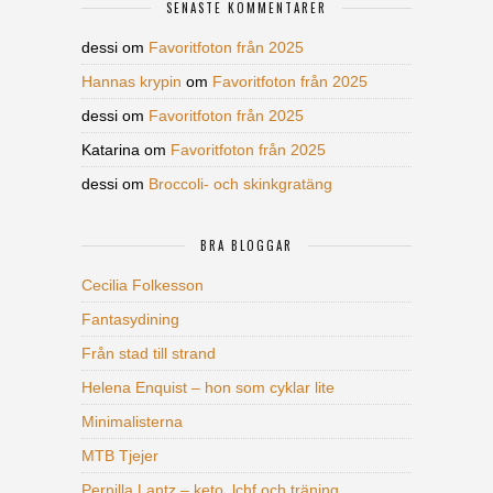
SENASTE KOMMENTARER
dessi
om
Favoritfoton från 2025
Hannas krypin
om
Favoritfoton från 2025
dessi
om
Favoritfoton från 2025
Katarina
om
Favoritfoton från 2025
dessi
om
Broccoli- och skinkgratäng
BRA BLOGGAR
Cecilia Folkesson
Fantasydining
Från stad till strand
Helena Enquist – hon som cyklar lite
Minimalisterna
MTB Tjejer
Pernilla Lantz – keto, lchf och träning