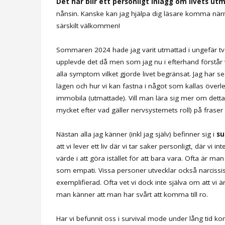
Det här blir ett personligt inlägg om livets ut
nånsin. Kanske kan jag hjälpa dig läsare komma närm
särskilt välkommen!
Sommaren 2024 hade jag varit utmattad i ungefär två
upplevde det då men som jag nu i efterhand förstår 
alla symptom vilket gjorde livet begränsat. Jag har
lägen och hur vi kan fastna i något som kallas överle
immobila (utmattade). Vill man lära sig mer om detta
mycket efter vad gäller nervsystemets roll) på fraser
Nästan alla jag känner (inkl jag själv) befinner sig i
su
att vi lever ett liv där vi tar saker personligt, där vi i
värde i att göra istället för att bara vara. Ofta är m
som empati. Vissa personer utvecklar också narcissi
exemplifierad. Ofta vet vi dock inte själva om att vi ä
man känner att man har svårt att komma till ro.
Har vi befunnit oss i survival mode under lång tid ko