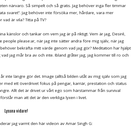
eten närvaro. Så simpelt och så gratis. Jag behöver inga fler timmar
mata svaret”. Jag behöver inte försöka mer, hårdare, vara mer
r vad är vila? Titta på TV?
 känslor och tankar om vem jag är på riktigt. Vem är jag, Desiré,
e people please:ar, när jag inte sätter andra före mig själv, när jag
den behöver bekräfta mitt värde genom vad jag gör? Meditation har hjälpt
g vad jag mår bra av och inte. Ibland gråter jag, jag kommer till ro och
la år inte längre gör det. Image (alltså bilden utåt av mig själv som jag
oner med ett överdrivet fokus på pengar, karriär, prestation och status
gre. Allt det är drivet ur vårt ego som härstammar från survival
örstår man att det är den verkliga lyxen i livet.
Lyssna vidare!
derar jag varmt den här videon av Amar Singh G: