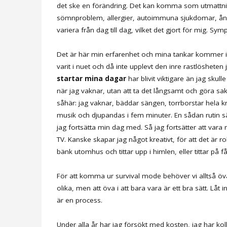
det ske en förändring. Det kan komma som utmattnin
sömnproblem, allergier, autoimmuna sjukdomar, ån
variera från dag till dag, vilket det gjort för mig. 
Det är här min erfarenhet och mina tankar kommer in. 
varit i nuet och då inte upplevt den inre rastlösheten
startar mina dagar
har blivit viktigare än jag skul
när jag vaknar, utan att ta det långsamt och göra sak
såhär: jag vaknar, bäddar sängen, torrborstar hela k
musik och djupandas i fem minuter. En sådan rutin sät
jag fortsätta min dag med. Så jag fortsätter att vara 
TV. Kanske skapar jag något kreativt, för att det är ro
bänk utomhus och tittar upp i himlen, eller tittar på
För att komma ur survival mode behöver vi alltså öv
olika, men att öva i att bara vara är ett bra sätt. Låt 
är en process.
Under alla år har jag försökt med kosten, jag har k