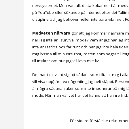
nervsystemet. Men vad allt detta kokar ner i är medv
på YouTube eller sökande på internet efter det ”ulti
disciplinerad. Jag behöver heller inte bara vila mer. Fö
Medveten närvaro
gör att jag kommer närmare mina
när jag inte är i survival mode? Vem är jag när jag int
inte är rastlös och far runt och när jag inte hela ti
mig lyssna till min inre röst, rösten som säger till mi
till insikter om hur jag vill leva mitt liv.
Det har t ex visat sig att sådant som tilltalat mig i al
vill visa upp) är t ex någonting jag helt släppt. Pers
är några sådana saker som inte imponerar på mig län
mode. När man väl vet hur det känns att ha inre frid, f
För vidare förståelse rekommen