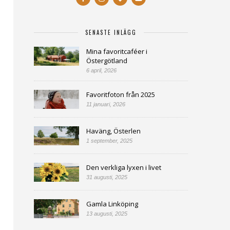
SENASTE INLÄGG
Mina favoritcaféer i
Östergötland
6 april, 2026
Favoritfoton från 2025
11 januari, 2026
Haväng, Österlen
1 september, 2025
Den verkliga lyxen i livet
31 augusti, 2025
Gamla Linköping
13 augusti, 2025