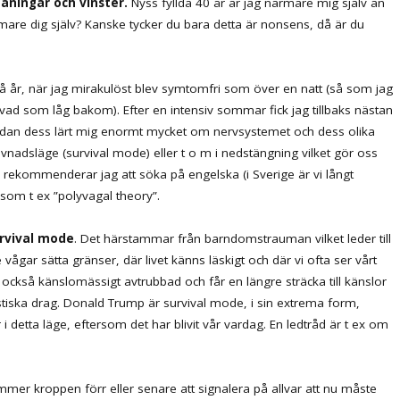
maningar och vinster.
Nyss fyllda 40 år är jag närmare mig själv än
are dig själv? Kanske tycker du bara detta är nonsens, då är du
 år, när jag mirakulöst blev symtomfri som över en natt (så som jag
vad som låg bakom). Efter en intensiv sommar fick jag tillbaks nästan
 sedan dess lärt mig enormt mycket om nervsystemet och dess olika
vnadsläge (survival mode) eller t o m i nedstängning vilket gör oss
 rekommenderar jag att söka på engelska (i Sverige är vi långt
 som t ex ”polyvagal theory”.
rvival mode
. Det härstammar från barndomstrauman vilket leder till
nte vågar sätta gränser, där livet känns läskigt och där vi ofta ser vårt
an också känslomässigt avtrubbad och får en längre sträcka till känslor
stiska drag. Donald Trump är survival mode, i sin extrema form,
r i detta läge, eftersom det har blivit vår vardag. En ledtråd är t ex om
mmer kroppen förr eller senare att signalera på allvar att nu måste