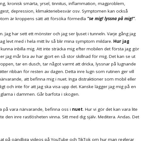
g, kronisk smärta, yrsel, tinnitus, inflammation, magproblem,
gest, depression, klimakteriebesvär osv. Symptomen kan också
Symptom är kroppens sätt att försöka förmedla
”se mig! lyssna på mig!”
.
Jag har sett ett mönster och jag ser ljuset i tunneln. Varje gång jag
 jag levt med i hela mitt liv så blir mina symptom mildare.
Hur jag
le kunna inbilla mig. Att inte sträcka mig efter mobilen det första jag gör
er jag mår bra av har gjort en så stor skillnad för mig. Det kan se ut
roppen, tar en dusch, tar något varmt att dricka, lyssnar på lugnande
ter ribban för resten av dagen. Detta inre lugn som rutinen ger vill
närvarande, att befinna mig i nuet. Inga distraktioner som mobil eller
ligt och inte för att jag ska visa upp det. Kanske lägger jag mig på en
 fåglarna i dammen. Går barfota i skogen.
a på vara närvarande, befinna oss i
nuet
. Hur vi gör det kan vara lite
inte den inre rastlösheten vinna. Sitt med dig själv. Meditera. Andas. Det
ollat på oändliga videos på YouTube och TikTok om hur man reglerar