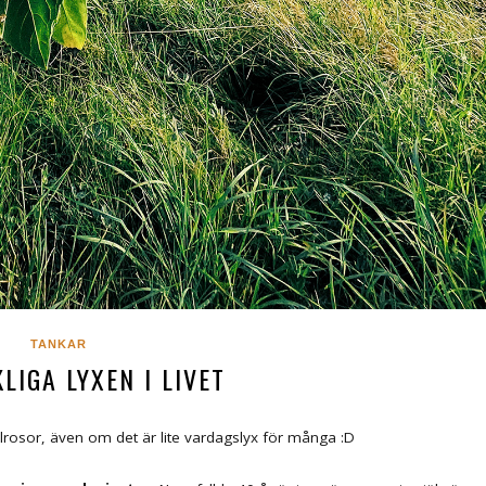
TANKAR
LIGA LYXEN I LIVET
olrosor, även om det är lite vardagslyx för många :D