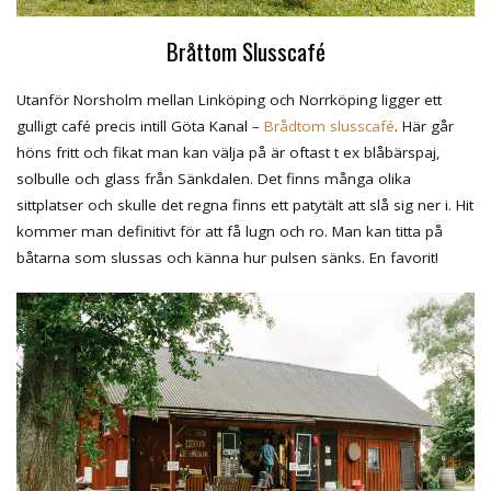
Bråttom Slusscafé
Utanför Norsholm mellan Linköping och Norrköping ligger ett
gulligt café precis intill Göta Kanal –
Brådtom slusscafé
. Här går
höns fritt och fikat man kan välja på är oftast t ex blåbärspaj,
solbulle och glass från Sänkdalen. Det finns många olika
sittplatser och skulle det regna finns ett patytält att slå sig ner i. Hit
kommer man definitivt för att få lugn och ro. Man kan titta på
båtarna som slussas och känna hur pulsen sänks. En favorit!