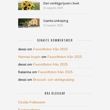
Den verkliga lyxen i livet
31 augusti, 2025
Gamla Linköping
13 augusti, 2025
SENASTE KOMMENTARER
dessi
om
Favoritfoton från 2025
Hannas krypin
om
Favoritfoton från 2025
dessi
om
Favoritfoton från 2025
Katarina
om
Favoritfoton från 2025
dessi
om
Broccoli- och skinkgratäng
BRA BLOGGAR
Cecilia Folkesson
Fantasydining