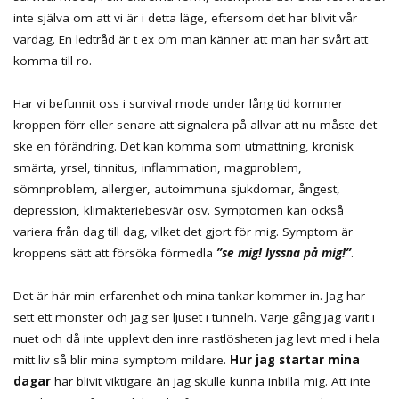
inte själva om att vi är i detta läge, eftersom det har blivit vår
vardag. En ledtråd är t ex om man känner att man har svårt att
komma till ro.
Har vi befunnit oss i survival mode under lång tid kommer
kroppen förr eller senare att signalera på allvar att nu måste det
ske en förändring. Det kan komma som utmattning, kronisk
smärta, yrsel, tinnitus, inflammation, magproblem,
sömnproblem, allergier, autoimmuna sjukdomar, ångest,
depression, klimakteriebesvär osv. Symptomen kan också
variera från dag till dag, vilket det gjort för mig. Symptom är
kroppens sätt att försöka förmedla
”se mig! lyssna på mig!”
.
Det är här min erfarenhet och mina tankar kommer in. Jag har
sett ett mönster och jag ser ljuset i tunneln. Varje gång jag varit i
nuet och då inte upplevt den inre rastlösheten jag levt med i hela
mitt liv så blir mina symptom mildare.
Hur jag startar mina
dagar
har blivit viktigare än jag skulle kunna inbilla mig. Att inte