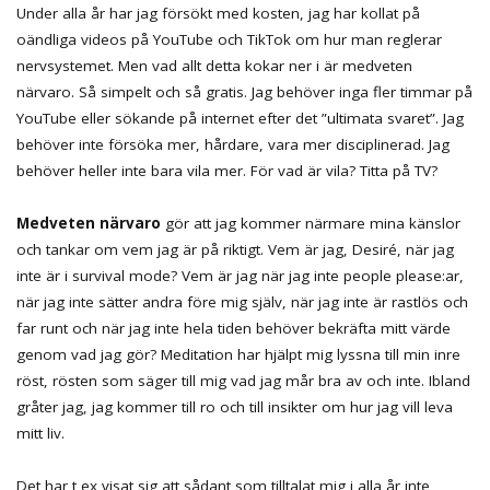
Under alla år har jag försökt med kosten, jag har kollat på
oändliga videos på YouTube och TikTok om hur man reglerar
nervsystemet. Men vad allt detta kokar ner i är medveten
närvaro. Så simpelt och så gratis. Jag behöver inga fler timmar på
YouTube eller sökande på internet efter det ”ultimata svaret”. Jag
behöver inte försöka mer, hårdare, vara mer disciplinerad. Jag
behöver heller inte bara vila mer. För vad är vila? Titta på TV?
Medveten närvaro
gör att jag kommer närmare mina känslor
och tankar om vem jag är på riktigt. Vem är jag, Desiré, när jag
inte är i survival mode? Vem är jag när jag inte people please:ar,
när jag inte sätter andra före mig själv, när jag inte är rastlös och
far runt och när jag inte hela tiden behöver bekräfta mitt värde
genom vad jag gör? Meditation har hjälpt mig lyssna till min inre
röst, rösten som säger till mig vad jag mår bra av och inte. Ibland
gråter jag, jag kommer till ro och till insikter om hur jag vill leva
mitt liv.
Det har t ex visat sig att sådant som tilltalat mig i alla år inte