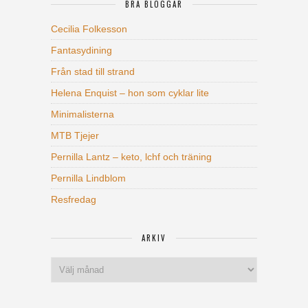
BRA BLOGGAR
Cecilia Folkesson
Fantasydining
Från stad till strand
Helena Enquist – hon som cyklar lite
Minimalisterna
MTB Tjejer
Pernilla Lantz – keto, lchf och träning
Pernilla Lindblom
Resfredag
ARKIV
Arkiv