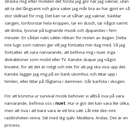
sträcka mig efter mobilen det första jag gör när jag vaknar, utan
att ta det långsamt och göra saker jag mår bra av har gjort en så
stor skillnad för mig. Det kan se ut såhär: jag vaknar, bäddar
sängen, torrborstar hela kroppen, tar en dusch, tar något varmt
att dricka, lyssnar på lugnande musik och djupandas i fem
minuter. En sådan rutin sätter ribban för resten av dagen. Detta
inre lugn som rutinen ger vill jag fortsätta min dag med. Så jag
fortsätter att vara närvarande, att befinna mig i nuet. Inga
distraktioner som mobil eller TV. Kanske skapar jag något
kreativt, för att det är roligt och inte för att jag ska visa upp det.
Kanske lägger jag mig på en bänk utomhus och tittar upp i
himlen, eller tittar på fåglarna i dammen. Går barfota i skogen.
För att komma ur survival mode behöver vi alltså öva på vara
närvarande, befinna oss i
nuet
. Hur vi gör det kan vara lite olika,
men att öva i att bara vara är ett bra sätt. Låt inte den inre
rastlösheten vinna. Sitt med dig själv. Meditera. Andas. Det är en
process.