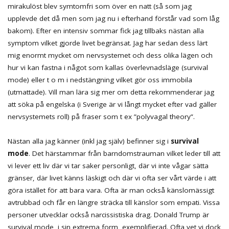
mirakulöst blev symtomfri som över en natt (så som jag
upplevde det då men som jag nu i efterhand förstår vad som låg
bakom). Efter en intensiv sommar fick jag tillbaks nästan alla
symptom vilket gjorde livet begränsat. Jag har sedan dess lärt
mig enormt mycket om nervsystemet och dess olika lägen och
hur vi kan fastna i något som kallas överlevnadsläge (survival
mode) eller t o m i nedstängning vilket gör oss immobila
(utmattade). Vill man lära sig mer om detta rekommenderar jag
att söka på engelska (i Sverige är vi långt mycket efter vad gäller
nervsystemets roll) på fraser som t ex ”polyvagal theory”.
Nästan alla jag känner (inkl jag själv) befinner sig i
survival
mode
. Det härstammar från barndomstrauman vilket leder till att
vi lever ett liv där vi tar saker personligt, där vi inte vågar sätta
gränser, där livet känns läskigt och där vi ofta ser vårt värde i att
göra istället för att bara vara. Ofta är man också känslomässigt
avtrubbad och får en längre sträcka till känslor som empati. Vissa
personer utvecklar också narcissistiska drag. Donald Trump är
survival mode, i sin extrema form, exemplifierad. Ofta vet vi dock