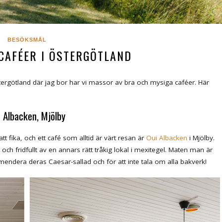
BESÖKSMÅL
CAFÉER I ÖSTERGÖTLAND
 Östergötland där jag bor har vi massor av bra och mysiga caféer. Här
 Albacken, Mjölby
t fika, och ett café som alltid är värt resan är
Oui Albacken
i Mjölby.
ch fridfullt av en annars rätt tråkig lokal i mexitegel. Maten man är
endera deras Caesar-sallad och för att inte tala om alla bakverk!