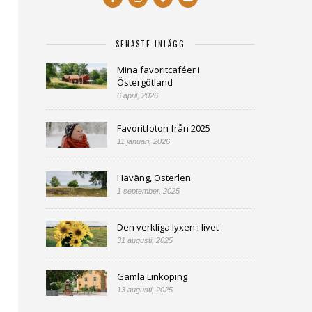
SENASTE INLÄGG
Mina favoritcaféer i
Östergötland
6 april, 2026
Favoritfoton från 2025
11 januari, 2026
Haväng, Österlen
1 september, 2025
Den verkliga lyxen i livet
31 augusti, 2025
Gamla Linköping
13 augusti, 2025