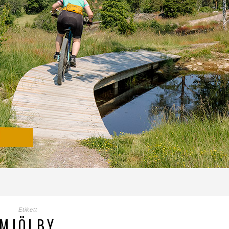
Etikett
MJÖLBY