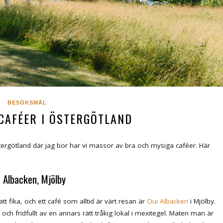
BESÖKSMÅL
CAFÉER I ÖSTERGÖTLAND
 Östergötland där jag bor har vi massor av bra och mysiga caféer. Här
 Albacken, Mjölby
t fika, och ett café som alltid är värt resan är
Oui Albacken
i Mjölby.
ch fridfullt av en annars rätt tråkig lokal i mexitegel. Maten man är