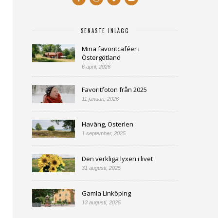
SENASTE INLÄGG
Mina favoritcaféer i
Östergötland
6 april, 2026
Favoritfoton från 2025
11 januari, 2026
Haväng, Österlen
1 september, 2025
Den verkliga lyxen i livet
31 augusti, 2025
Gamla Linköping
13 augusti, 2025