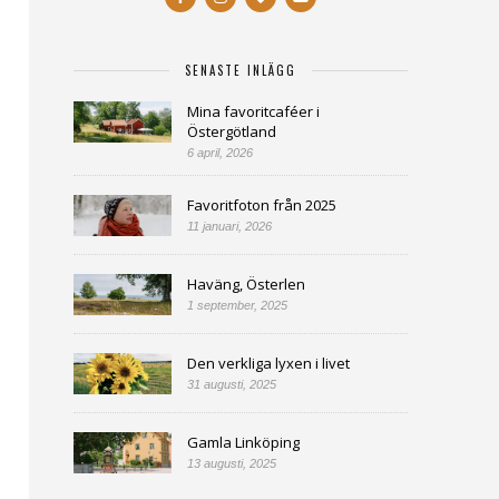
SENASTE INLÄGG
Mina favoritcaféer i
Östergötland
6 april, 2026
Favoritfoton från 2025
11 januari, 2026
Haväng, Österlen
1 september, 2025
Den verkliga lyxen i livet
31 augusti, 2025
Gamla Linköping
13 augusti, 2025