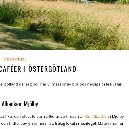
BESÖKSMÅL
CAFÉER I ÖSTERGÖTLAND
 Östergötland där jag bor har vi massor av bra och mysiga caféer. Här
 Albacken, Mjölby
t fika, och ett café som alltid är värt resan är
Oui Albacken
i Mjölby.
ch fridfullt av en annars rätt tråkig lokal i mexitegel. Maten man är