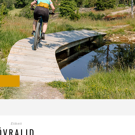
Etikett
ÖVRALID