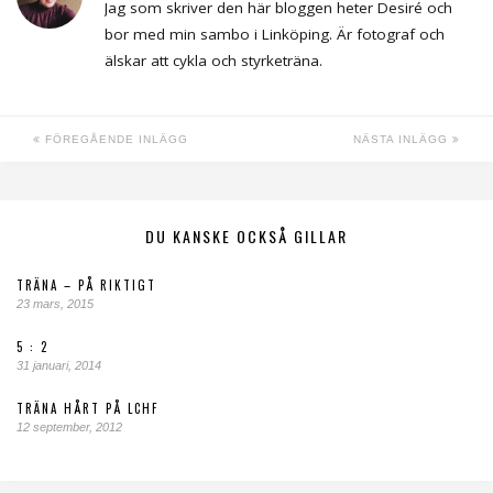
Jag som skriver den här bloggen heter Desiré och
bor med min sambo i Linköping. Är fotograf och
älskar att cykla och styrketräna.
FÖREGÅENDE INLÄGG
NÄSTA INLÄGG
DU KANSKE OCKSÅ GILLAR
TRÄNA – PÅ RIKTIGT
23 mars, 2015
5 : 2
31 januari, 2014
TRÄNA HÅRT PÅ LCHF
12 september, 2012