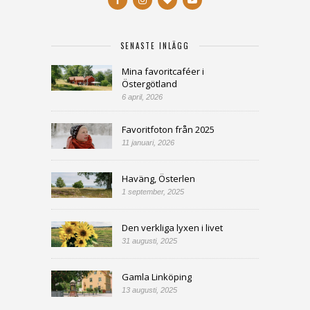
SENASTE INLÄGG
Mina favoritcaféer i
Östergötland
6 april, 2026
Favoritfoton från 2025
11 januari, 2026
Haväng, Österlen
1 september, 2025
Den verkliga lyxen i livet
31 augusti, 2025
Gamla Linköping
13 augusti, 2025