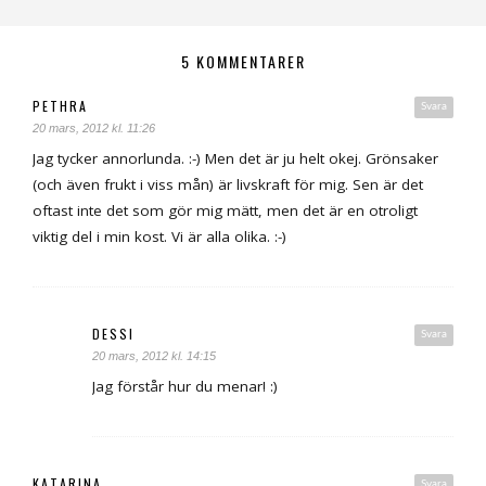
5 KOMMENTARER
PETHRA
Svara
20 mars, 2012 kl. 11:26
Jag tycker annorlunda. :-) Men det är ju helt okej. Grönsaker
(och även frukt i viss mån) är livskraft för mig. Sen är det
oftast inte det som gör mig mätt, men det är en otroligt
viktig del i min kost. Vi är alla olika. :-)
DESSI
Svara
20 mars, 2012 kl. 14:15
Jag förstår hur du menar! :)
KATARINA
Svara