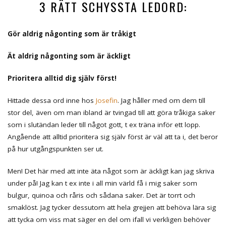
3 RÄTT SCHYSSTA LEDORD:
Gör aldrig någonting som är tråkigt
Ät aldrig någonting som är äckligt
Prioritera alltid dig själv först!
Hittade dessa ord inne hos
Josefin
. Jag håller med om dem till
stor del, även om man ibland är tvingad till att göra tråkiga saker
som i slutändan leder till något gott, t ex träna inför ett lopp.
Angående att alltid prioritera sig själv först är väl att ta i, det beror
på hur utgångspunkten ser ut.
Men! Det här med att inte äta något som är äckligt kan jag skriva
under på! Jag kan t ex inte i all min värld få i mig saker som
bulgur, quinoa och råris och sådana saker. Det är torrt och
smaklöst. Jag tycker dessutom att hela grejjen att behöva lära sig
att tycka om viss mat säger en del om ifall vi verkligen behöver