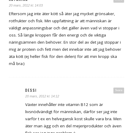
20 mars, 2012 kl. 14:03
Eftersom jag inte äter kött så äter jag mycket grönsaker,
rotfrukter och fisk. Min uppfattning är att människan är
väldigt anpassningsbar och det gäller även vad vi stoppar i
oss. Så länge kroppen får den energi och de viktiga
näringsämnen den behöver. En stor del av det jag stoppar i
mig är protein och fett men det innebär inte att jag behöver
äta kött (ej heller fisk för den delen) för att min kropp ska
må bra:)
DESSI
Svara
20 mars, 2012 kl. 14:12
Växter innehåller inte vitamin B12 som är
livsnödvändigt för människan, därför ser jag inte
varför t ex en helvegansk kost skulle vara bra. Men
äter man ägg och en del mejeriprodukter och även