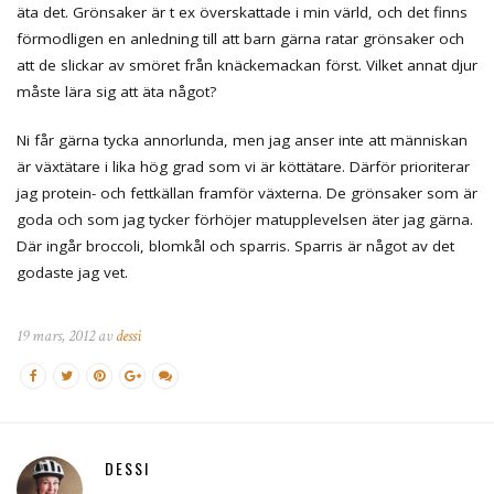
äta det. Grönsaker är t ex överskattade i min värld, och det finns
förmodligen en anledning till att barn gärna ratar grönsaker och
att de slickar av smöret från knäckemackan först. Vilket annat djur
måste lära sig att äta något?
Ni får gärna tycka annorlunda, men jag anser inte att människan
är växtätare i lika hög grad som vi är köttätare. Därför prioriterar
jag protein- och fettkällan framför växterna. De grönsaker som är
goda och som jag tycker förhöjer matupplevelsen äter jag gärna.
Där ingår broccoli, blomkål och sparris. Sparris är något av det
godaste jag vet.
19 mars, 2012 av
dessi
DESSI