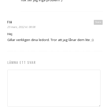
fisk ser jag inga problem :)
FIA
Svara
23 mars, 2012 kl. 08:08
Hej
Gillar verkligen dina ledord. Tror att jag lånar dem lite ;-)
LÄMNA ETT SVAR