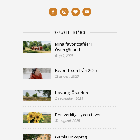
SENASTE INLÄGG
Mina favoritcaféer i
Östergötland
6 april, 2026
Favoritfoton från 2025
11 januari, 2026
Haväng, Österlen
1 september, 2025
Den verkliga lyxen i livet
31 augusti, 2025
Gamla Linköping