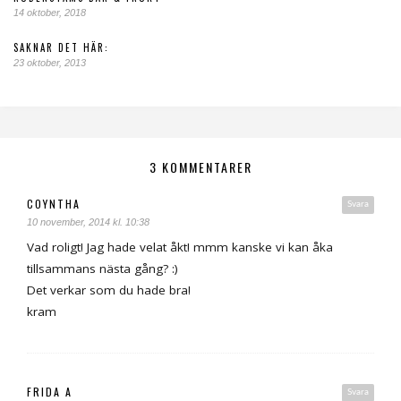
14 oktober, 2018
SAKNAR DET HÄR:
23 oktober, 2013
3 KOMMENTARER
COYNTHA
Svara
10 november, 2014 kl. 10:38
Vad roligt! Jag hade velat åkt! mmm kanske vi kan åka
tillsammans nästa gång? :)
Det verkar som du hade bra!
kram
FRIDA A
Svara