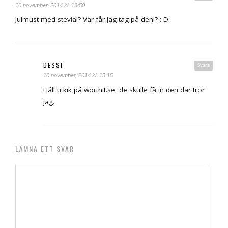
10 november, 2014 kl. 13:50
Julmust med stevia!? Var får jag tag på den!? :-D
DESSI
Svara
10 november, 2014 kl. 15:15
Håll utkik på worthit.se, de skulle få in den där tror
jag.
LÄMNA ETT SVAR