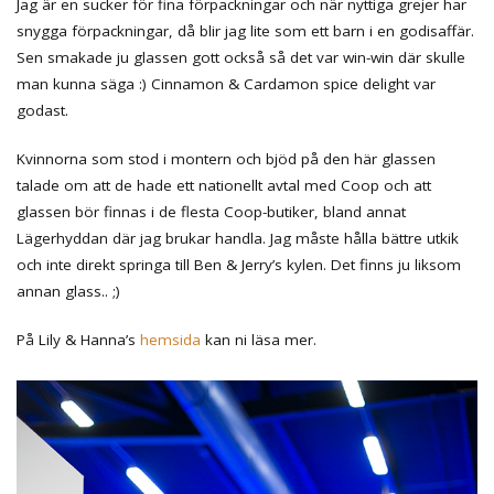
Jag är en sucker för fina förpackningar och när nyttiga grejer har
snygga förpackningar, då blir jag lite som ett barn i en godisaffär.
Sen smakade ju glassen gott också så det var win-win där skulle
man kunna säga :) Cinnamon & Cardamon spice delight var
godast.
Kvinnorna som stod i montern och bjöd på den här glassen
talade om att de hade ett nationellt avtal med Coop och att
glassen bör finnas i de flesta Coop-butiker, bland annat
Lägerhyddan där jag brukar handla. Jag måste hålla bättre utkik
och inte direkt springa till Ben & Jerry’s kylen. Det finns ju liksom
annan glass.. ;)
På Lily & Hanna’s
hemsida
kan ni läsa mer.