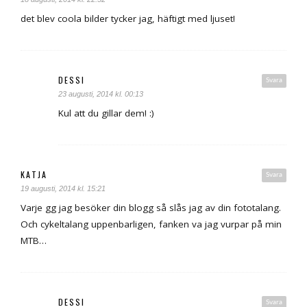
det blev coola bilder tycker jag, häftigt med ljuset!
DESSI
Svara
23 augusti, 2014 kl. 00:13
Kul att du gillar dem! :)
KATJA
Svara
19 augusti, 2014 kl. 15:21
Varje gg jag besöker din blogg så slås jag av din fototalang.
Och cykeltalang uppenbarligen, fanken va jag vurpar på min
MTB…
DESSI
Svara