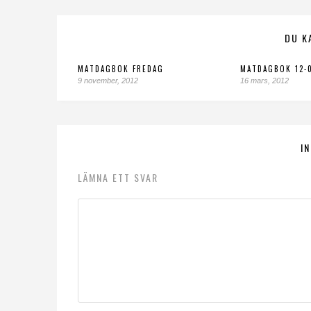
DU K
MATDAGBOK FREDAG
MATDAGBOK 12-0
9 november, 2012
16 mars, 2012
I
LÄMNA ETT SVAR