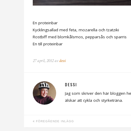
En proteinbar
Kycklingsallad med feta, mozarella och tzatziki
Rostbiff med blomkålsmos, pepparsås och sparris
En till proteinbar
27 april, 2012 av
dessi
DESSI
Jag som skriver den här bloggen he
älskar att cykla och styrketräna.
FÖREGÅENDE INLÄGG