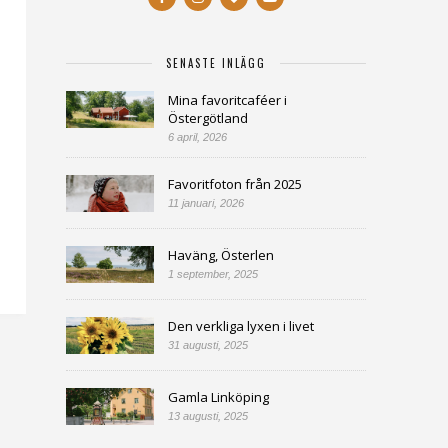
SENASTE INLÄGG
Mina favoritcaféer i
Östergötland
6 april, 2026
Favoritfoton från 2025
11 januari, 2026
Haväng, Österlen
1 september, 2025
Den verkliga lyxen i livet
31 augusti, 2025
Gamla Linköping
13 augusti, 2025