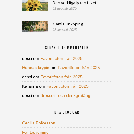
Den verkliga lyxen i livet
31 augusti, 2025
Gamla Linköping
13 augusti, 2025
SENASTE KOMMENTARER
dessi
om
Favoritfoton från 2025
Hannas krypin
om
Favoritfoton från 2025
dessi
om
Favoritfoton från 2025
Katarina
om
Favoritfoton från 2025
dessi
om
Broccoli- och skinkgratäng
BRA BLOGGAR
Cecilia Folkesson
Fantasydining