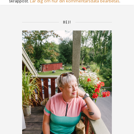
skräppost.
Lär dig om hur din kommentarsdata bearbetas
.
HEJ!