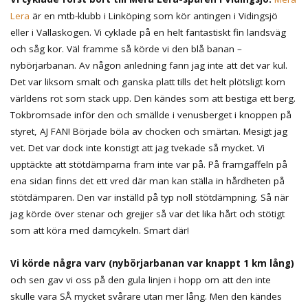
Lera
är en mtb-klubb i Linköping som kör antingen i Vidingsjö
eller i Vallaskogen. Vi cyklade på en helt fantastiskt fin landsväg
och såg kor. Väl framme så körde vi den blå banan –
nybörjarbanan. Av någon anledning fann jag inte att det var kul.
Det var liksom smalt och ganska platt tills det helt plötsligt kom
världens rot som stack upp. Den kändes som att bestiga ett berg.
Tokbromsade inför den och smällde i venusberget i knoppen på
styret, AJ FAN! Började böla av chocken och smärtan. Mesigt jag
vet. Det var dock inte konstigt att jag tvekade så mycket. Vi
upptäckte att stötdämparna fram inte var på. På framgaffeln på
ena sidan finns det ett vred där man kan ställa in hårdheten på
stötdämparen. Den var inställd på typ noll stötdämpning. Så när
jag körde över stenar och grejjer så var det lika hårt och stötigt
som att köra med damcykeln. Smart där!
Vi körde några varv (nybörjarbanan var knappt 1 km lång)
och sen gav vi oss på den gula linjen i hopp om att den inte
skulle vara SÅ mycket svårare utan mer lång. Men den kändes