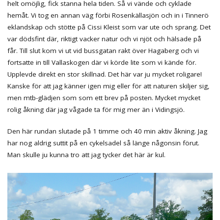
helt omöjlig, fick stanna hela tiden. Så vi vände och cyklade
hemåt. Vi tog en annan väg förbi Rosenkällasjön och in i Tinnerö
eklandskap och stötte på Cissi Kleist som var ute och sprang. Det
var dödsfint där, riktigt vacker natur och vi njöt och hälsade på
får. Till slut kom vi ut vid bussgatan rakt över Hagaberg och vi
fortsatte in till Vallaskogen där vi körde lite som vi kände för.
Upplevde direkt en stor skillnad. Det här var ju mycket roligare!
Kanske för att jag känner igen mig eller för att naturen skiljer sig,
men mtb-glädjen som som ett brev på posten. Mycket mycket
rolig åkning där jag vågade ta för mig mer än i Vidingsjö.
Den här rundan slutade på 1 timme och 40 min aktiv åkning. Jag
har nog aldrig suttit på en cykelsadel så länge någonsin förut.
Man skulle ju kunna tro att jag tycker det här är kul.