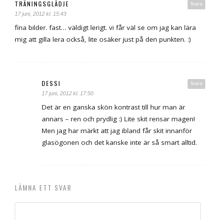
TRÄNINGSGLÄDJE
Svara
17 juni, 2012 kl. 15:43
fina bilder. fast… väldigt lerigt. vi får väl se om jag kan lära
mig att gilla lera också, lite osäker just på den punkten. :)
DESSI
Svara
17 juni, 2012 kl. 17:50
Det är en ganska skön kontrast till hur man är
annars – ren och prydlig :) Lite skit rensar magen!
Men jag har märkt att jag ibland får skit innanför
glasögonen och det kanske inte är så smart alltid.
LÄMNA ETT SVAR