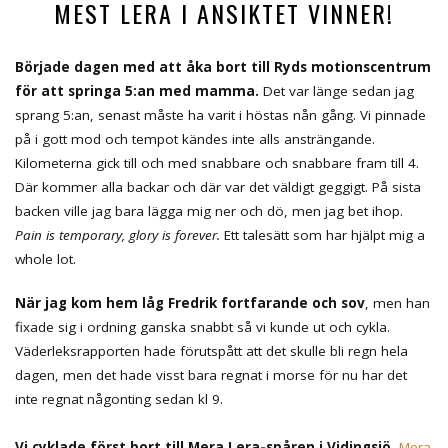
MEST LERA I ANSIKTET VINNER!
Började dagen med att åka bort till Ryds motionscentrum
för att springa 5:an med mamma.
Det var länge sedan jag
sprang 5:an, senast måste ha varit i höstas nån gång. Vi pinnade
på i gott mod och tempot kändes inte alls ansträngande.
Kilometerna gick till och med snabbare och snabbare fram till 4.
Där kommer alla backar och där var det väldigt geggigt. På sista
backen ville jag bara lägga mig ner och dö, men jag bet ihop.
Pain is temporary, glory is forever.
Ett talesätt som har hjälpt mig a
whole lot.
När jag kom hem låg Fredrik fortfarande och sov
, men han
fixade sig i ordning ganska snabbt så vi kunde ut och cykla.
Väderleksrapporten hade förutspått att det skulle bli regn hela
dagen, men det hade visst bara regnat i morse för nu har det
inte regnat någonting sedan kl 9.
Vi cyklade först bort till Mera Lera-spåren i Vidingsjö.
Mera