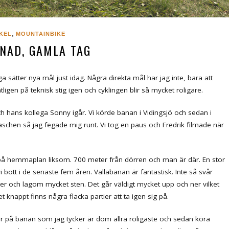
,
KEL
MOUNTAINBIKE
NAD, GAMLA TAG
ätter nya mål just idag. Några direkta mål har jag inte, bara att
igen på teknisk stig igen och cyklingen blir så mycket roligare.
h hans kollega Sonny igår. Vi körde banan i Vidingsjö och sedan i
aschen så jag fegade mig runt. Vi tog en paus och Fredrik filmade när
ju på hemmaplan liksom. 700 meter från dörren och man är där. En stor
 vi bott i de senaste fem åren. Vallabanan är fantastisk. Inte så svår
ter och lagom mycket sten. Det går väldigt mycket upp och ner vilket
knappt finns några flacka partier att ta igen sig på.
tier på banan som jag tycker är dom allra roligaste och sedan köra