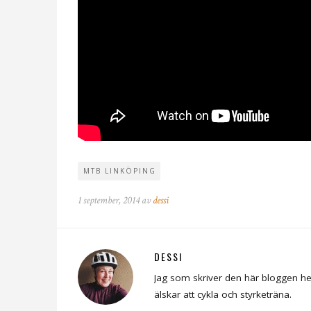
MTB LINKÖPING
1 september, 2014 av
dessi
DESSI
Jag som skriver den här bloggen he
älskar att cykla och styrketräna.