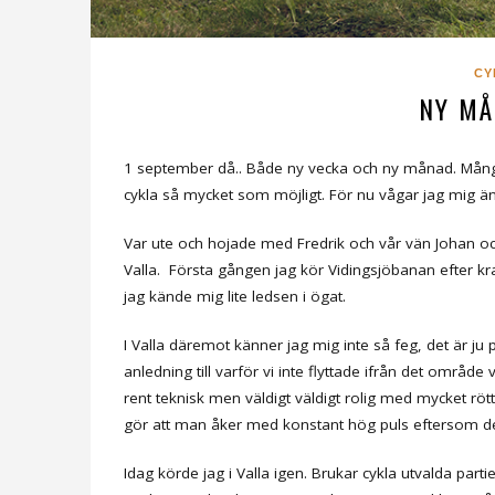
CY
NY MÅ
1 september då.. Både ny vecka och ny månad. Många s
cykla så mycket som möjligt. För nu vågar jag mig äntl
Var ute och hojade med Fredrik och vår vän Johan oc
Valla. Första gången jag kör Vidingsjöbanan efter kr
jag kände mig lite ledsen i ögat.
I Valla däremot känner jag mig inte så feg, det är 
anledning till varför vi inte flyttade ifrån det område
rent teknisk men väldigt väldigt rolig med mycket röt
gör att man åker med konstant hög puls eftersom det 
Idag körde jag i Valla igen. Brukar cykla utvalda par