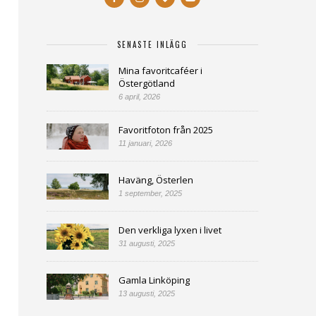
SENASTE INLÄGG
Mina favoritcaféer i
Östergötland
6 april, 2026
Favoritfoton från 2025
11 januari, 2026
Haväng, Österlen
1 september, 2025
Den verkliga lyxen i livet
31 augusti, 2025
Gamla Linköping
13 augusti, 2025