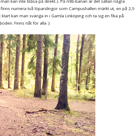
 så man kan inte blåsa på direkt..). På mtb-banan är det sällan några
en finns numera två löparslingor som Campushallen märkt ut, en på 2,5
 klart kan man svänga in i Gamla Linköping och ta sig en fika på
oden. Finns nåt för alla :)