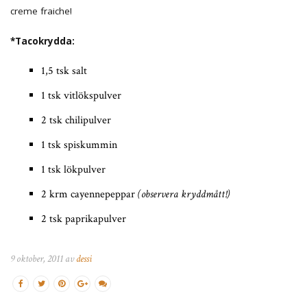
creme fraiche!
*Tacokrydda:
1,5 tsk salt
1 tsk vitlökspulver
2 tsk chilipulver
1 tsk spiskummin
1 tsk lökpulver
2 krm cayennepeppar
(observera kryddmått!)
2 tsk paprikapulver
9 oktober, 2011 av
dessi