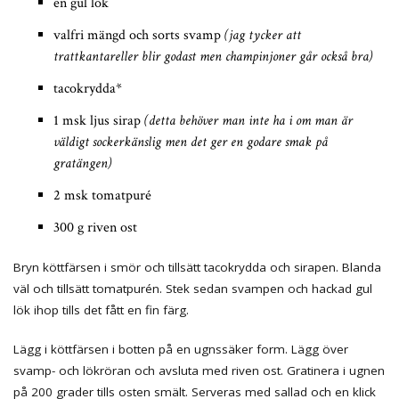
en gul lök
valfri mängd och sorts svamp
(jag tycker att
trattkantareller blir godast men champinjoner går också bra)
tacokrydda*
1 msk ljus sirap
(detta behöver man inte ha i om man är
väldigt sockerkänslig men det ger en godare smak på
gratängen)
2 msk tomatpuré
300 g riven ost
Bryn köttfärsen i smör och tillsätt tacokrydda och sirapen. Blanda
väl och tillsätt tomatpurén. Stek sedan svampen och hackad gul
lök ihop tills det fått en fin färg.
Lägg i köttfärsen i botten på en ugnssäker form. Lägg över
svamp- och lökröran och avsluta med riven ost. Gratinera i ugnen
på 200 grader tills osten smält. Serveras med sallad och en klick