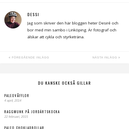
DESSI
Jag som skriver den här bloggen heter Desiré och
bor med min sambo i Linköping. Är fotograf och
älskar att cykla och styrketräna.
FÖREGÅENDE INLÄGG
NÄSTA INLÄGG
DU KANSKE OCKSÅ GILLAR
PALEOVÅFFLOR
4 april, 2014
RAGGMUNK PÅ JORDÄRTSKOCKA
22 februari, 2015
PALEO CHOKLADBOLLAR