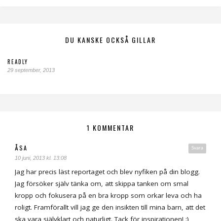
DU KANSKE OCKSÅ GILLAR
READLY
29 september, 2013
1 KOMMENTAR
ÅSA
Svara
10 juni, 2013 kl. 13:08
Jag har precis läst reportaget och blev nyfiken på din blogg.
Jag försöker själv tänka om, att skippa tanken om smal
kropp och fokusera på en bra kropp som orkar leva och ha
roligt. Framförallt vill jag ge den insikten till mina barn, att det
ska vara självklart och naturligt. Tack för inspirationen! :)