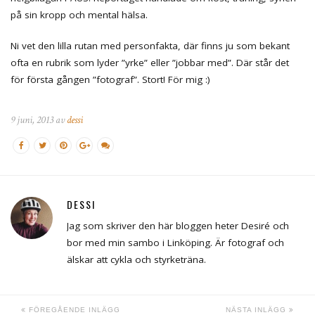
på sin kropp och mental hälsa.
Ni vet den lilla rutan med personfakta, där finns ju som bekant
ofta en rubrik som lyder ”yrke” eller ”jobbar med”. Där står det
för första gången ”fotograf”. Stort! För mig :)
9 juni, 2013 av
dessi
DESSI
Jag som skriver den här bloggen heter Desiré och
bor med min sambo i Linköping. Är fotograf och
älskar att cykla och styrketräna.
FÖREGÅENDE INLÄGG
NÄSTA INLÄGG