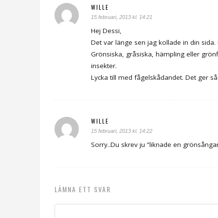
WILLE
15 februari, 2013 kl. 14:21
Hej Dessi,
Det var länge sen jag kollade in din sid
Grönsiska, gråsiska, hämpling eller grönf
insekter.
Lycka till med fågelskådandet. Det ger så
WILLE
15 februari, 2013 kl. 14:22
Sorry..Du skrev ju ”liknade en grönsångar
LÄMNA ETT SVAR