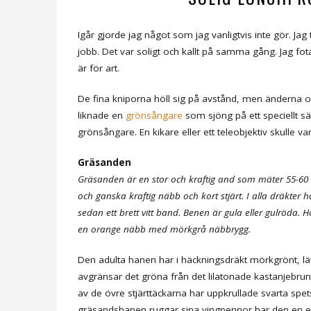
Igår gjorde jag något som jag vanligtvis inte gör. J
jobb. Det var soligt och kallt på samma gång. Jag fot
är för art.
De fina kniporna höll sig på avstånd, men änderna o
liknade en
grönsångare
som sjöng på ett speciellt sät
grönsångare. En kikare eller ett teleobjektiv skulle var
Gräsanden
Gräsanden är en stor och kraftig and som mäter 55-60 
och ganska kraftig näbb och kort stjärt. I alla dräkter 
sedan ett brett vitt band. Benen är gula eller gulröda.
en orange näbb med mörkgrå näbbrygg.
Den adulta hanen har i häckningsdräkt mörkgrönt, lä
avgränsar det gröna från det lilatonade kastanjebruna
av de övre stjärttäckarna har uppkrullade svarta sp
gräsandshanen ruggar sina vingpennor har den en ek