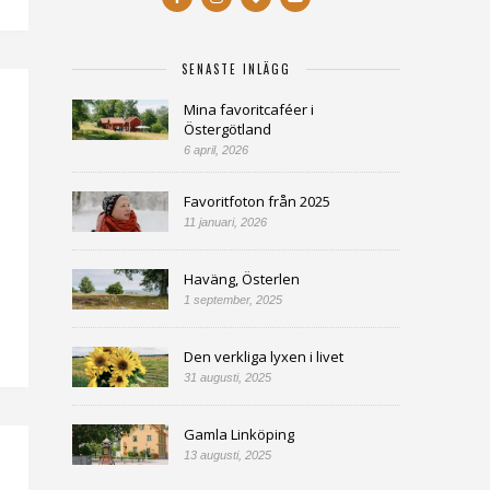
SENASTE INLÄGG
Mina favoritcaféer i
Östergötland
6 april, 2026
Favoritfoton från 2025
11 januari, 2026
Haväng, Österlen
1 september, 2025
Den verkliga lyxen i livet
31 augusti, 2025
Gamla Linköping
13 augusti, 2025