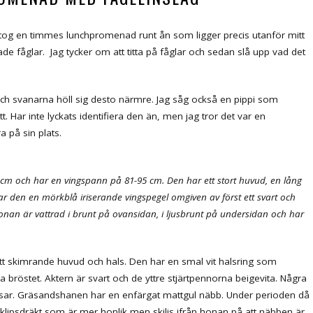
ag tog en timmes lunchpromenad runt ån som ligger precis utanför mitt
ade fåglar. Jag tycker om att titta på fåglar och sedan slå upp vad det
ch svanarna höll sig desto närmre. Jag såg också en pippi som
t. Har inte lyckats identifiera den än, men jag tror det var en
a på sin plats.
cm och har en vingspann på 81-95 cm. Den har ett stort huvud, en lång
har den en mörkblå iriserande vingspegel omgiven av först ett svart och
 Honan är vattrad i brunt på ovansidan, i ljusbrunt på undersidan och har
tt skimrande huvud och hals. Den har en smal vit halsring som
 bröstet. Aktern är svart och de yttre stjärtpennorna beigevita. Några
etsar. Gräsandshanen har en enfärgat mattgul näbb. Under perioden då
lipsdräkt som är mer honlik men skiljs ifrån honan på att näbben är