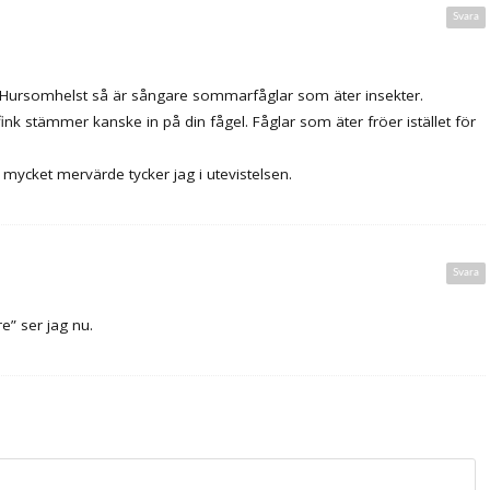
Svara
a. Hursomhelst så är sångare sommarfåglar som äter insekter.
ink stämmer kanske in på din fågel. Fåglar som äter fröer istället för
 mycket mervärde tycker jag i utevistelsen.
Svara
e” ser jag nu.