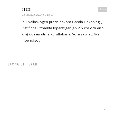
DESSI
Svara
28 augusti, 2014 kl. 18:07
Ja! I Vallaskogen precis bakom Gamla Linköping :)
Det finns utmärkta löparstigar (en 2,5 km och en 5
km) och en utmärkt mtb-bana. Vore skoj att fixa
ihop något!
LÄMNA ETT SVAR