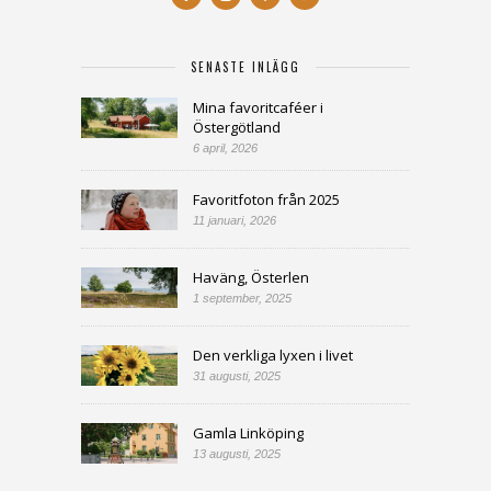
SENASTE INLÄGG
Mina favoritcaféer i
Östergötland
6 april, 2026
Favoritfoton från 2025
11 januari, 2026
Haväng, Österlen
1 september, 2025
Den verkliga lyxen i livet
31 augusti, 2025
Gamla Linköping
13 augusti, 2025