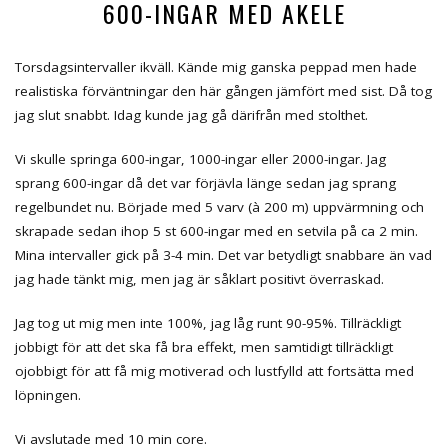
600-INGAR MED AKELE
Torsdagsintervaller ikväll. Kände mig ganska peppad men hade
realistiska förväntningar den här gången jämfört med sist. Då tog
jag slut snabbt. Idag kunde jag gå därifrån med stolthet.
Vi skulle springa 600-ingar, 1000-ingar eller 2000-ingar. Jag
sprang 600-ingar då det var förjävla länge sedan jag sprang
regelbundet nu. Började med 5 varv (à 200 m) uppvärmning och
skrapade sedan ihop 5 st 600-ingar med en setvila på ca 2 min.
Mina intervaller gick på 3-4 min. Det var betydligt snabbare än vad
jag hade tänkt mig, men jag är såklart positivt överraskad.
Jag tog ut mig men inte 100%, jag låg runt 90-95%. Tillräckligt
jobbigt för att det ska få bra effekt, men samtidigt tillräckligt
ojobbigt för att få mig motiverad och lustfylld att fortsätta med
löpningen.
Vi avslutade med 10 min core.