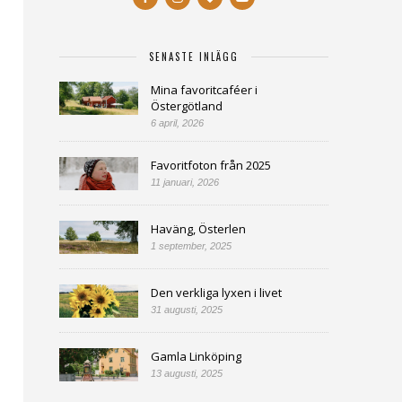
SENASTE INLÄGG
Mina favoritcaféer i
Östergötland
6 april, 2026
Favoritfoton från 2025
11 januari, 2026
Haväng, Österlen
1 september, 2025
Den verkliga lyxen i livet
31 augusti, 2025
Gamla Linköping
13 augusti, 2025