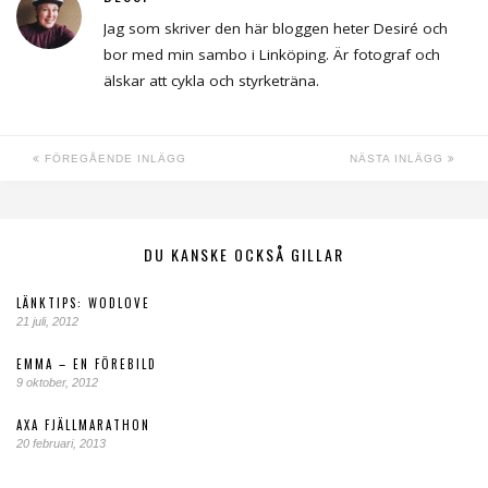
Jag som skriver den här bloggen heter Desiré och
bor med min sambo i Linköping. Är fotograf och
älskar att cykla och styrketräna.
FÖREGÅENDE INLÄGG
NÄSTA INLÄGG
DU KANSKE OCKSÅ GILLAR
LÄNKTIPS: WODLOVE
21 juli, 2012
EMMA – EN FÖREBILD
9 oktober, 2012
AXA FJÄLLMARATHON
20 februari, 2013