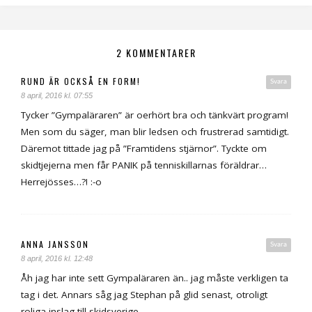
2 KOMMENTARER
RUND ÄR OCKSÅ EN FORM!
Svara
8 april, 2016 kl. 07:55
Tycker ”Gympaläraren” är oerhört bra och tänkvärt program!
Men som du säger, man blir ledsen och frustrerad samtidigt.
Däremot tittade jag på ”Framtidens stjärnor”. Tyckte om
skidtjejerna men får PANIK på tenniskillarnas föräldrar…
Herrejösses…?! :-o
ANNA JANSSON
Svara
8 april, 2016 kl. 12:48
Åh jag har inte sett Gympaläraren än.. jag måste verkligen ta
tag i det. Annars såg jag Stephan på glid senast, otroligt
roliga inslag till skidsverige.