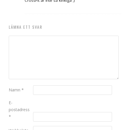
CrossFit är inte så kinkiga ;)
LÄMNA ETT SVAR
Namn
*
E-
postadress
*