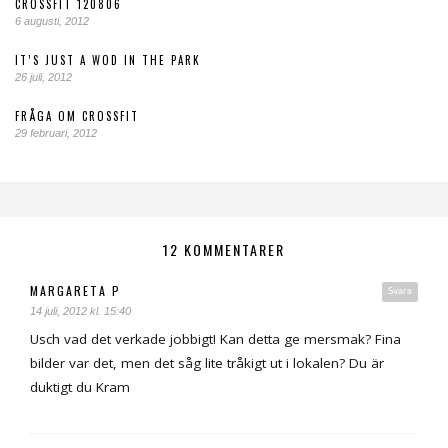
CROSSFIT 120806
6 augusti, 2012
IT’S JUST A WOD IN THE PARK
26 juli, 2012
FRÅGA OM CROSSFIT
29 februari, 2012
12 KOMMENTARER
MARGARETA P
Svara
14 juli, 2012 kl. 15:40
Usch vad det verkade jobbigt! Kan detta ge mersmak? Fina
bilder var det, men det såg lite tråkigt ut i lokalen? Du är
duktigt du Kram