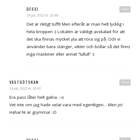
DESSI
Svara
14 juli, 2012 kl. 15:48
Det är riktigt tufft! Men efteråt är man helt lycklig i
hela kroppen :) Lokalen är väldigt avskalad för att
det ska finnas mycket yta att röra sig på. Och vi
använder bara stänger, vikter och bollar så det finns
inga maskiner eller annat ”lullull” :)
VÄSTGÖTSKAN
Svara
14 juli, 2012 kl. 16:41
Era pass låter helt galna. :-o
Vet inte om jag hade velat vara med egentligen… Men jo!
Haha! Ni är grymma! :-D