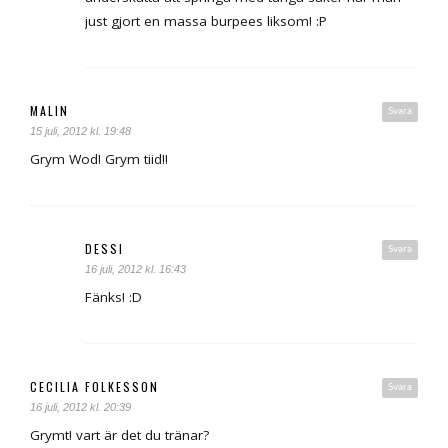
just gjort en massa burpees liksom! :P
MALIN
Svara
15 juli, 2012 kl. 19:48
Grym Wod! Grym tiid!!
DESSI
Svara
16 juli, 2012 kl. 16:43
Fänks! :D
CECILIA FOLKESSON
Svara
16 juli, 2012 kl. 20:39
Grymt! vart är det du tränar?