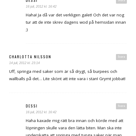
DESSI
Svara
16 juli, 2012 kl. 16:42
Haha! Ja då var det verkligen galet! Och det var nog
tur att de inte skrev dagens wod på hemsidan innan
;)
CHARLOTTA NILSSON
Svara
14 juli, 2012 kl. 23:14
Uff, springa med saker som är så drygt, så burpees och
wallballs på det… Lite skönt att inte vara i stan! Grymt jobbat!
DESSI
Svara
16 juli, 2012 kl. 16:42
Haha kaxade mig rätt bra innan och körde med att
löpningen skulle vara den lätta biten. Man ska inte
underskatta att springa med tunga saker när man