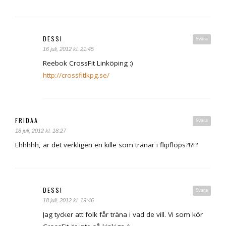
DESSI
Svara
16 juli, 2012 kl. 21:45
Reebok CrossFit Linköping :)
http://crossfitlkpg.se/
FRIDAA
Svara
18 juli, 2012 kl. 18:27
Ehhhhh, är det verkligen en kille som tränar i flipflops?!?!?
DESSI
Svara
18 juli, 2012 kl. 19:46
Jag tycker att folk får träna i vad de vill. Vi som kör