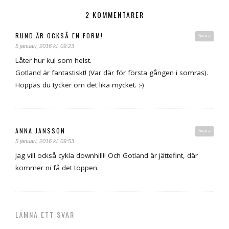
2 KOMMENTARER
RUND ÄR OCKSÅ EN FORM!
Svara
5 januari, 2016 kl. 09:23
Låter hur kul som helst.
Gotland är fantastiskt! (Var där för första gången i somras).
Hoppas du tycker om det lika mycket. :-)
ANNA JANSSON
Svara
5 januari, 2016 kl. 09:53
Jag vill också cykla downhill!! Och Gotland är jättefint, där
kommer ni få det toppen.
LÄMNA ETT SVAR