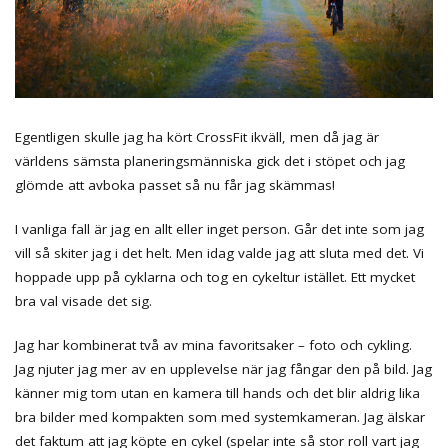
Egentligen skulle jag ha kört CrossFit ikväll, men då jag är
världens sämsta planeringsmänniska gick det i stöpet och jag
glömde att avboka passet så nu får jag skämmas!
I vanliga fall är jag en allt eller inget person. Går det inte som jag
vill så skiter jag i det helt. Men idag valde jag att sluta med det. Vi
hoppade upp på cyklarna och tog en cykeltur istället. Ett mycket
bra val visade det sig.
Jag har kombinerat två av mina favoritsaker – foto och cykling.
Jag njuter jag mer av en upplevelse när jag fångar den på bild. Jag
känner mig tom utan en kamera till hands och det blir aldrig lika
bra bilder med kompakten som med systemkameran. Jag älskar
det faktum att jag köpte en cykel (spelar inte så stor roll vart jag