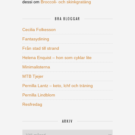
dessi
om
Broccoli- och skinkgratäng
BRA BLOGGAR
Cecilia Folkesson
Fantasydining
Från stad till strand
Helena Enquist – hon som cyklar lite
Minimalisterna
MTB Tjejer
Pernilla Lantz – keto, lchf och träning
Pernilla Lindblom
Resfredag
ARKIV
Arkiv