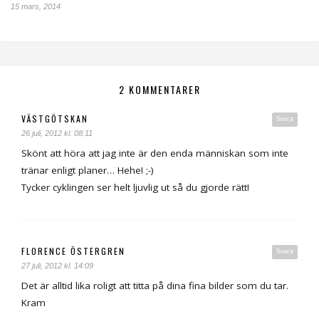
15 mars, 2014
2 KOMMENTARER
VÄSTGÖTSKAN
Svara
26 juli, 2012 kl. 08:11
Skönt att höra att jag inte är den enda människan som inte
tränar enligt planer… Hehe! ;-)
Tycker cyklingen ser helt ljuvlig ut så du gjorde rätt!
FLORENCE ÖSTERGREN
Svara
27 juli, 2012 kl. 14:09
Det är alltid lika roligt att titta på dina fina bilder som du tar.
Kram