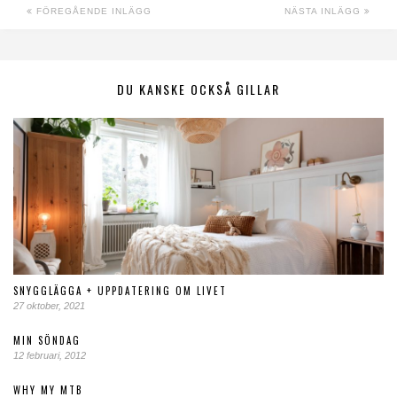
FÖREGÅENDE INLÄGG
NÄSTA INLÄGG
DU KANSKE OCKSÅ GILLAR
SNYGGLÄGGA + UPPDATERING OM LIVET
27 oktober, 2021
MIN SÖNDAG
12 februari, 2012
WHY MY MTB