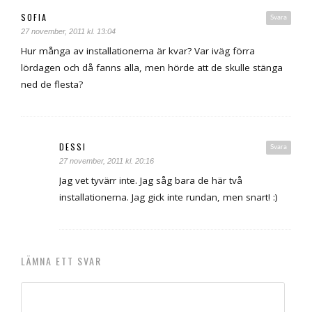
SOFIA
Svara
27 november, 2011 kl. 13:04
Hur många av installationerna är kvar? Var iväg förra
lördagen och då fanns alla, men hörde att de skulle stänga
ned de flesta?
DESSI
Svara
27 november, 2011 kl. 20:16
Jag vet tyvärr inte. Jag såg bara de här två
installationerna. Jag gick inte rundan, men snart! :)
LÄMNA ETT SVAR