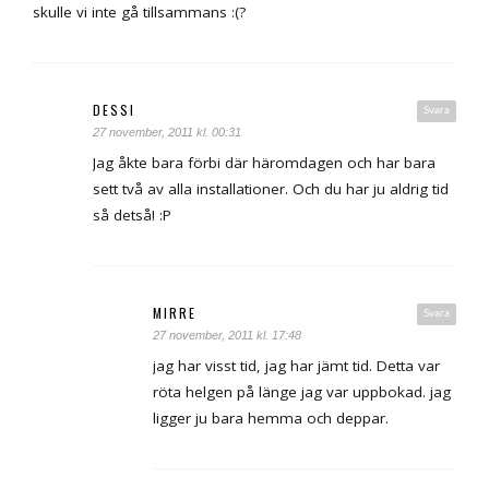
skulle vi inte gå tillsammans :(?
DESSI
Svara
27 november, 2011 kl. 00:31
Jag åkte bara förbi där häromdagen och har bara
sett två av alla installationer. Och du har ju aldrig tid
så detså! :P
MIRRE
Svara
27 november, 2011 kl. 17:48
jag har visst tid, jag har jämt tid. Detta var
röta helgen på länge jag var uppbokad. jag
ligger ju bara hemma och deppar.