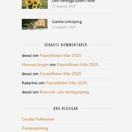
Den verkliga lyxen i livet
31 augusti, 2025
Gamla Linköping
13 augusti, 2025
SENASTE KOMMENTARER
dessi
om
Favoritfoton från 2025
Hannas krypin
om
Favoritfoton från 2025
dessi
om
Favoritfoton från 2025
Katarina
om
Favoritfoton från 2025
dessi
om
Broccoli- och skinkgratäng
BRA BLOGGAR
Cecilia Folkesson
Fantasydining