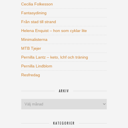
Cecilia Folkesson
Fantasydining
Från stad till strand
Helena Enquist – hon som cyklar lite
Minimalisterna
MTB Tjejer
Pernilla Lantz – keto, lchf och träning
Pernilla Lindblom
Resfredag
ARKIV
Arkiv
KATEGORIER