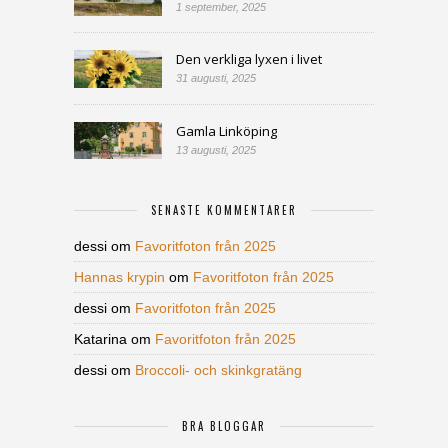
1 september, 2025
Den verkliga lyxen i livet
31 augusti, 2025
Gamla Linköping
13 augusti, 2025
SENASTE KOMMENTARER
dessi
om
Favoritfoton från 2025
Hannas krypin
om
Favoritfoton från 2025
dessi
om
Favoritfoton från 2025
Katarina
om
Favoritfoton från 2025
dessi
om
Broccoli- och skinkgratäng
BRA BLOGGAR