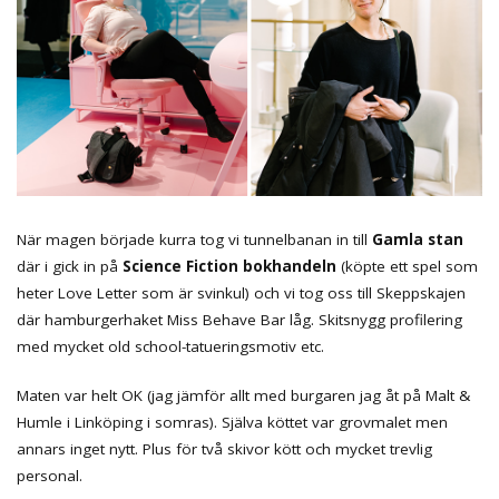
När magen började kurra tog vi tunnelbanan in till
Gamla stan
där i gick in på
Science Fiction bokhandeln
(köpte ett spel som
heter Love Letter som är svinkul) och vi tog oss till Skeppskajen
där hamburgerhaket Miss Behave Bar låg. Skitsnygg profilering
med mycket old school-tatueringsmotiv etc.
Maten var helt OK (jag jämför allt med burgaren jag åt på Malt &
Humle i Linköping i somras). Själva köttet var grovmalet men
annars inget nytt. Plus för två skivor kött och mycket trevlig
personal.