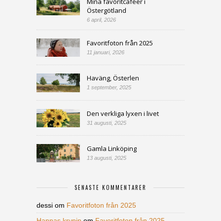
Mina favoritcaféer i
Östergötland
6 april, 2026
Favoritfoton från 2025
11 januari, 2026
Haväng, Österlen
1 september, 2025
Den verkliga lyxen i livet
31 augusti, 2025
Gamla Linköping
13 augusti, 2025
SENASTE KOMMENTARER
dessi
om
Favoritfoton från 2025
Hannas krypin
om
Favoritfoton från 2025