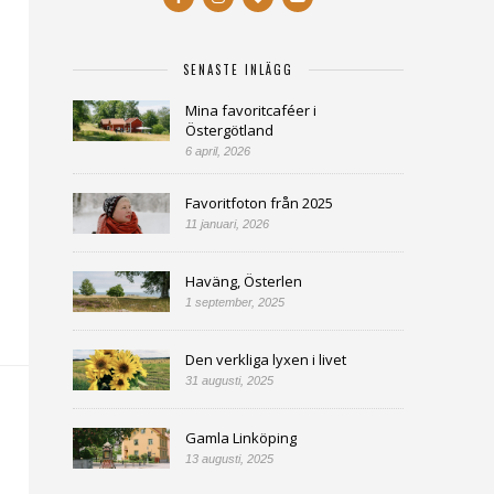
SENASTE INLÄGG
Mina favoritcaféer i
Östergötland
6 april, 2026
Favoritfoton från 2025
11 januari, 2026
Haväng, Österlen
1 september, 2025
Den verkliga lyxen i livet
31 augusti, 2025
Gamla Linköping
13 augusti, 2025