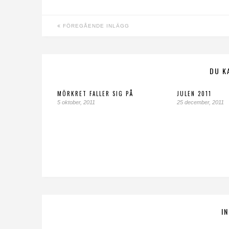
FÖREGÅENDE INLÄGG
DU K
MÖRKRET FALLER SIG PÅ
JULEN 2011
5 oktober, 2011
25 december, 2011
I