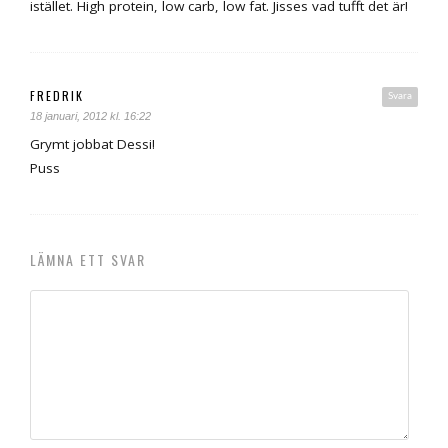
istället. High protein, low carb, low fat. Jisses vad tufft det är!
FREDRIK
Svara
18 januari, 2012 kl. 16:22
Grymt jobbat Dessi!
Puss
LÄMNA ETT SVAR