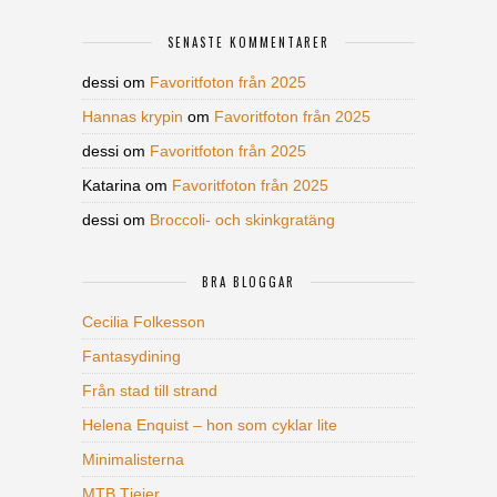
SENASTE KOMMENTARER
dessi
om
Favoritfoton från 2025
Hannas krypin
om
Favoritfoton från 2025
dessi
om
Favoritfoton från 2025
Katarina
om
Favoritfoton från 2025
dessi
om
Broccoli- och skinkgratäng
BRA BLOGGAR
Cecilia Folkesson
Fantasydining
Från stad till strand
Helena Enquist – hon som cyklar lite
Minimalisterna
MTB Tjejer