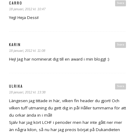
CARRO
Svara
18 januari, 2012 kl. 10:47
Yejj! Heja Dessi!
KARIN
Svara
18 januari, 2012 kl. 11:08
Hej! Jag har nominerat dig till en award i min blogg! :)
ULRIKA
Svara
18 januari, 2012 kl. 13:38
Längesen jag tittade in här, vilken fin header du gjort! Och
vilken tuff utmaning du gett dig in på! Håller tummarna för att
du orkar ända in i mål!
Själv har jag kört LCHF i perioder men har inte gått ner mer
än några kilon, så nu har jag precis börjat på Dukandieten