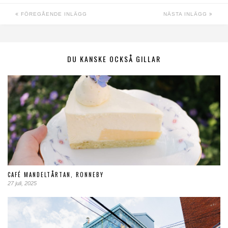
FÖREGÅENDE INLÄGG
NÄSTA INLÄGG
DU KANSKE OCKSÅ GILLAR
CAFÉ MANDELTÅRTAN, RONNEBY
27 juli, 2025