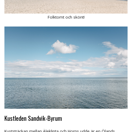
Folktomt och skönt!
Kustleden Sandvik-Byrum
Kuststräckan mellan Äleklinta och Horns udde är en Ölands