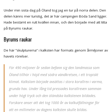
Under min sista dag på Öland tog jag en tur på norra delen. Den
delen känns mer turistig, det är här campingen Böda Sand ligger.
Hade bestämt en rutt kvällen innan, och den började med att titta
på Byrums raukar.
Byrums raukar
De här ”skulpturerna” i kalksten har formats genom årmiljoner av
havets rörelser.
För 490 miljoner år sedan befann sig den landmassa som
Öland tillhör i höjd med södra vändkretsen, i ett tropiskt
klimat. Kalkslam började avsättas i stora korallrev i varma,
grunda hav. Under lång tid pressades korallreven samman
under högt tryck och den öländska kalkstenen bildades.
Forskare anser att det tog 1000 år av kalkutfällningar för
att en millimeter av dagens kalksten skulle bildas.