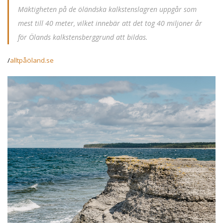
Mäktigheten på de öländska kalkstenslagren uppgår som
mest till 40 meter, vilket innebär att det tog 40 miljoner år
för Ölands kalkstensberggrund att bildas.
/
alltpåöland.se