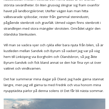
största sevärdheter. En liten grusväg slingrar sig fram ovanför
havet på landborgskrönet. Utefter vägen kan man hitta
välbevarade sjöbodar, rester från gammal stenindustri,
pågående stenbrott och gravfält. Utmed vägen finns stenbrott i
strandlinjen med stora mängder skrotsten. Området utgör den
öländska Stenkusten.
Vill man se vackra vyer och cykla eller bara njuta från bilen, så är
kustleden mellan Sandvik och Byrum så vacker! Jag var på väg
hem till Linköping via Borgholm och Ölandsbron, så jag åkte
Byrum-Sandvik och fick bland annat se den här fina vyn ut över
vattnet och vindkvarnen.
Det här summerar mina dagar på Öland. Jag hade gärna stannat
längre, men jag vill gärna ta med Fredrik och visa honom mina
nyupptäckta pärlor på denna solens ö! Det får bli nästa sommar.