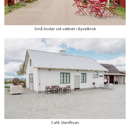
Små bodar vid vattnet i Byxelkrok
Café Stenflisan