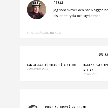
DESSI
Jag som skriver den här bloggen he
älskar att cykla och styrketräna.
FÖREGÅENDE INLÄGG
DU K
JAG ÄLSKAR LÖPNING PÅ VINTERN
DAGENS PASS AP
7 december, 2013
STEFAN
10 juni, 2013
RUND ÄR OCKSÅ EN FORM!