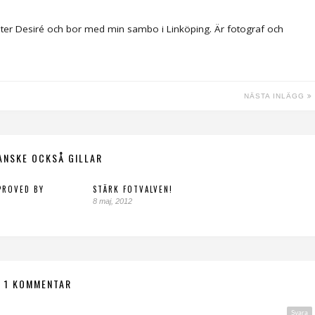
ter Desiré och bor med min sambo i Linköping. Är fotograf och
NÄSTA INLÄGG
ANSKE OCKSÅ GILLAR
PROVED BY
STÄRK FOTVALVEN!
8 maj, 2012
1 KOMMENTAR
Svara