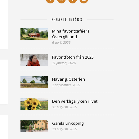
SENASTE INLÄGG
Mina favoritcaféer i
Östergötland
6 april, 2026
Favoritfoton från 2025
11 januari, 2026
Haväng, Österlen
1 september, 2025
Den verkliga lyxen i livet
31 augusti, 2025
Gamla Linköping
13 augusti, 2025