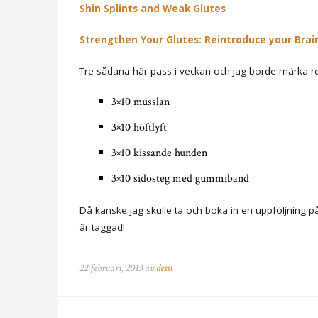
Shin Splints and Weak Glutes
Strengthen Your Glutes: Reintroduce your Brai
Tre sådana här pass i veckan och jag borde märka re
3×10 musslan
3×10 höftlyft
3×10 kissande hunden
3×10 sidosteg med gummiband
Då kanske jag skulle ta och boka in en uppföljning 
är taggad!
22 februari, 2013 av
dessi