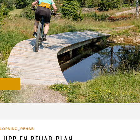
,
LÖPNING
REHAB
R UPP EN REHAB-PLAN