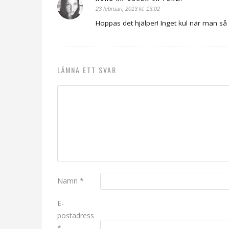
23 februari, 2013 kl. 13:02
Hoppas det hjälper! Inget kul när man så
LÄMNA ETT SVAR
Namn
*
E-
postadress
*