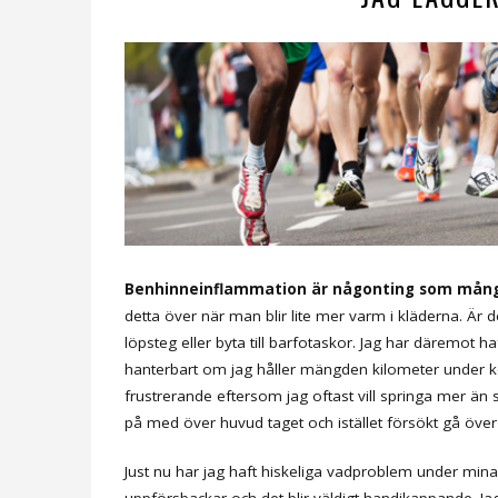
Benhinneinflammation är någonting som många 
detta över när man blir lite mer varm i kläderna. Är 
löpsteg eller byta till barfotaskor. Jag har däremot haf
hanterbart om jag håller mängden kilometer under kon
frustrerande eftersom jag oftast vill springa mer än 
på med över huvud taget och istället försökt gå över ti
Just nu har jag haft hiskeliga vadproblem under mina
uppförsbackar och det blir väldigt handikappande. Ja