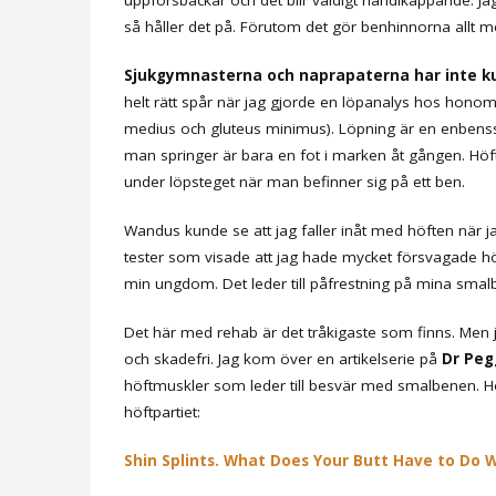
så håller det på. Förutom det gör benhinnorna allt m
Sjukgymnasterna och naprapaterna har inte kun
helt rätt spår när jag gjorde en löpanalys hos honom
medius och gluteus minimus). Löpning är en enbenss
man springer är bara en fot i marken åt gången. Hö
under löpsteget när man befinner sig på ett ben.
Wandus kunde se att jag faller inåt med höften när 
tester som visade att jag hade mycket försvagade höf
min ungdom. Det leder till påfrestning på mina smalb
Det här med rehab är det tråkigaste som finns. Men ja
och skadefri. Jag kom över en artikelserie på
Dr Peg
höftmuskler som leder till besvär med smalbenen. Hon
höftpartiet:
Shin Splints. What Does Your Butt Have to Do W