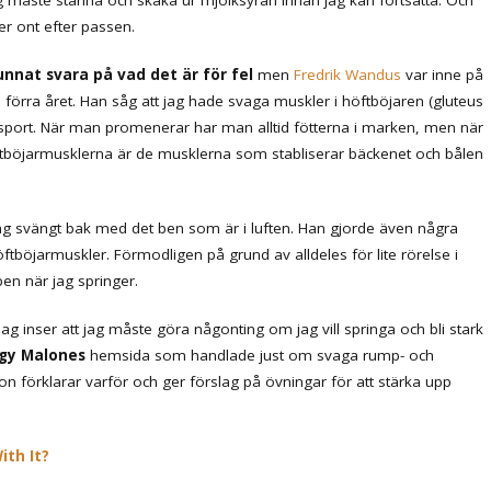
er ont efter passen.
nat svara på vad det är för fel
men
Fredrik Wandus
var inne på
 förra året. Han såg att jag hade svaga muskler i höftböjaren (gluteus
port. När man promenerar har man alltid fötterna i marken, men när
ftböjarmusklerna är de musklerna som stabliserar bäckenet och bålen
jag svängt bak med det ben som är i luften. Han gjorde även några
tböjarmuskler. Förmodligen på grund av alldeles för lite rörelse i
en när jag springer.
g inser att jag måste göra någonting om jag vill springa och bli stark
gy Malones
hemsida som handlade just om svaga rump- och
 förklarar varför och ger förslag på övningar för att stärka upp
ith It?