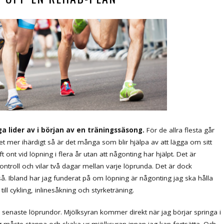
lider av i början av en träningssäsong.
För de allra flesta går
det mer ihärdigt så är det många som blir hjälpa av att lägga om sitt
t ont vid löpning i flera år utan att någonting har hjälpt. Det är
troll och vilar två dagar mellan varje löprunda. Det är dock
så. Ibland har jag funderat på om löpning är någonting jag ska hålla
ll cykling, inlinesåkning och styrketräning.
 senaste löprundor. Mjölksyran kommer direkt när jag börjar springa i
g måste stanna och skaka ur mjölksyran innan jag kan fortsätta. Och