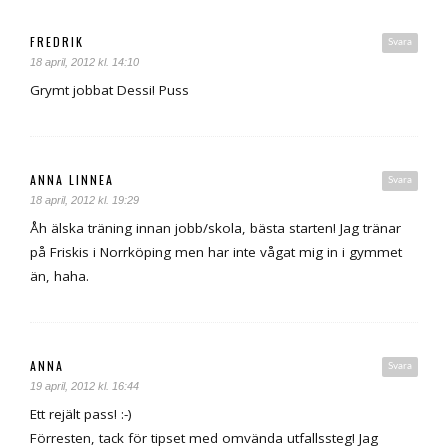
FREDRIK
Svara
18 april, 2012 kl. 14:10
Grymt jobbat Dessi! Puss
ANNA LINNEA
Svara
18 april, 2012 kl. 19:29
Åh älska träning innan jobb/skola, bästa starten! Jag tränar
på Friskis i Norrköping men har inte vågat mig in i gymmet
än, haha.
ANNA
Svara
19 april, 2012 kl. 16:44
Ett rejält pass! :-)
Förresten, tack för tipset med omvända utfallssteg! Jag