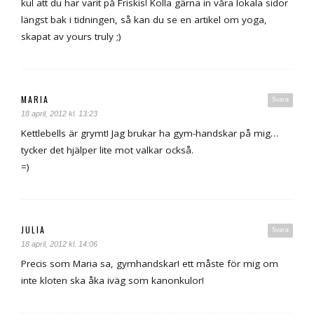
kul att du har varit på Friskis! Kolla gärna in våra lokala sidor
längst bak i tidningen, så kan du se en artikel om yoga,
skapat av yours truly ;)
MARIA
Svara
18 april, 2012 kl. 13:23
Kettlebells är grymt! Jag brukar ha gym-handskar på mig…
tycker det hjälper lite mot valkar också.
=)
JULIA
Svara
18 april, 2012 kl. 14:06
Precis som Maria sa, gymhandskar! ett måste för mig om
inte kloten ska åka iväg som kanonkulor!