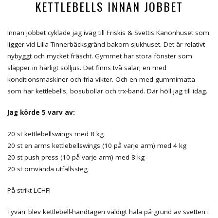
KETTLEBELLS INNAN JOBBET
Innan jobbet cyklade jag iväg till Friskis & Svettis Kanonhuset som
ligger vid Lilla Tinnerbäcksgränd bakom sjukhuset. Det är relativt
nybyggt och mycket fräscht. Gymmet har stora fönster som
släpper in härligt solljus. Det finns två salar; en med
konditionsmaskiner och fria vikter. Och en med gummimatta
som har kettlebells, bosubollar och trx-band. Där höll jag till idag.
Jag körde 5 varv av:
20 st kettlebellswings med 8 kg
20 st en arms kettlebellswings (10 på varje arm) med 4 kg
20 st push press (10 på varje arm) med 8 kg
20 st omvända utfallssteg
På strikt LCHF!
Tyvärr blev kettlebell-handtagen väldigt hala på grund av svetten i