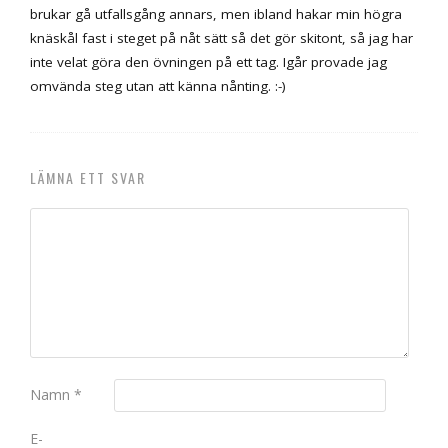
brukar gå utfallsgång annars, men ibland hakar min högra
knäskål fast i steget på nåt sätt så det gör skitont, så jag har
inte velat göra den övningen på ett tag. Igår provade jag
omvända steg utan att känna nånting. :-)
LÄMNA ETT SVAR
Namn
*
E-