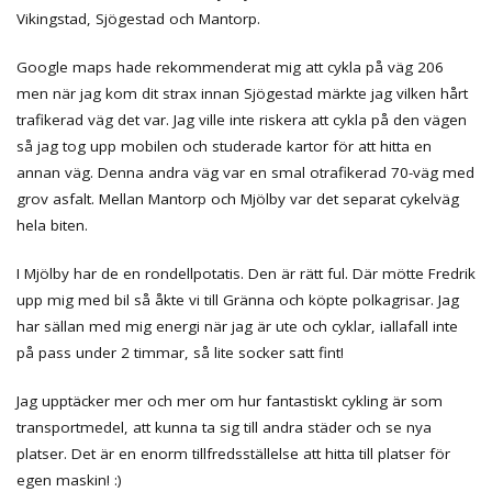
Vikingstad, Sjögestad och Mantorp.
Google maps hade rekommenderat mig att cykla på väg 206
men när jag kom dit strax innan Sjögestad märkte jag vilken hårt
trafikerad väg det var. Jag ville inte riskera att cykla på den vägen
så jag tog upp mobilen och studerade kartor för att hitta en
annan väg. Denna andra väg var en smal otrafikerad 70-väg med
grov asfalt. Mellan Mantorp och Mjölby var det separat cykelväg
hela biten.
I Mjölby har de en rondellpotatis. Den är rätt ful. Där mötte Fredrik
upp mig med bil så åkte vi till Gränna och köpte polkagrisar. Jag
har sällan med mig energi när jag är ute och cyklar, iallafall inte
på pass under 2 timmar, så lite socker satt fint!
Jag upptäcker mer och mer om hur fantastiskt cykling är som
transportmedel, att kunna ta sig till andra städer och se nya
platser. Det är en enorm tillfredsställelse att hitta till platser för
egen maskin! :)