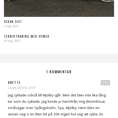
SEDAN SIST
1 maj, 2017
TEKNIKTRÄNING MED HYMER
15 maj, 2013
1 KOMMENTAR
ANETTE
Svara
13 juni, 2013 kl. 12:07
Jag cyklade också till Mjölby igår. Men det blev inte lika lång
tur som du cyklade. Jag körde ju hemifrån mig (Normlösa)
småvägar över Spångsholm, Sya, Mjölby. Hem blev en
annan väg o en liten bit på 206 ingen kul väg att cykla. En