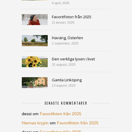
6 april, 2026
Favoritfoton från 2025
11 januari, 2026
Haväng, Österlen
1 september, 2025
Den verkliga lyxen i livet
31 augusti, 2025
Gamla Linköping
13 augusti, 2025
SENASTE KOMMENTARER
dessi
om
Favoritfoton från 2025
Hannas krypin
om
Favoritfoton från 2025
dessi
om
Favoritfoton från 2025