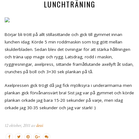
LUNCHTRÄNING
Börjar bli trött på allt stillasittande och gick till gymmet innan
lunchen idag. Körde 5 min roddmaskin som tog gött mellan
skulderbladen. Sedan blev det övningar för att stärka hållningen
och träna upp mage och rygg. Latsdrag, rodd i maskin,
ryggresningar, axelpress, sittande framåtlutande axellyft åt sidan,
crunches på boll och 3×30 sek plankan på tå.
Axelpressen gick trögt då jag fick mjölksyra i underarmarna men
plankan gick förvånansvärt bra! Sist jag var på gymmet och körde
plankan orkade jag bara 15-20 sekunder på varje, men idag
orkade jag 30-35 sekunder och jag var stark! :)
12 oktober, 2011 av
dessi