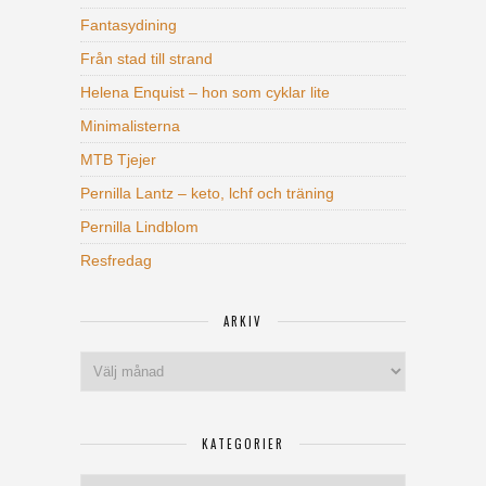
Fantasydining
Från stad till strand
Helena Enquist – hon som cyklar lite
Minimalisterna
MTB Tjejer
Pernilla Lantz – keto, lchf och träning
Pernilla Lindblom
Resfredag
ARKIV
Arkiv
KATEGORIER
Kategorier