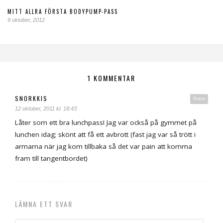
MITT ALLRA FÖRSTA BODYPUMP-PASS
9 oktober, 2012
1 KOMMENTAR
SNORKKIS
Svara
12 oktober, 2011 kl. 18:43
Låter som ett bra lunchpass! Jag var också på gymmet på
lunchen idag; skönt att få ett avbrott (fast jag var så trött i
armarna när jag kom tillbaka så det var pain att komma
fram till tangentbordet)
LÄMNA ETT SVAR