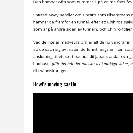
Den hamnar ofta som nummer 1 på anime-fans favoritf
Spirited Away handlar om Chihiro som tillsammans med 
hamnar de framför en tunnel, efter att Chihiros självs
som är på andra sidan av tunneln, och Chihiro följer
Vad de inte är medvetna om är att de nu vandrar in i 
att de satt i sig av maten de funnit längs en liten st
anslutning till ett stort badhus dit Japans andar och gu
badhuset
(där det händer massor av knarkiga saker, 
till människor igen.
Howl’s moving castle