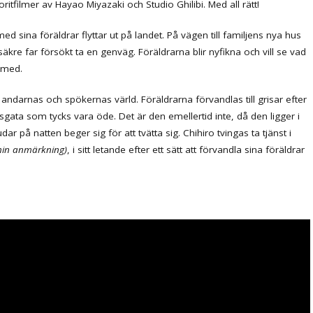
ilmer av Hayao Miyazaki och Studio Ghilibi. Med all rätt!
sina föräldrar flyttar ut på landet. På vägen till familjens nya hus
äkre far försökt ta en genväg. Föräldrarna blir nyfikna och vill se vad
 med.
andarnas och spökernas värld. Föräldrarna förvandlas till grisar efter
adsgata som tycks vara öde. Det är den emellertid inte, då den ligger i
dar på natten beger sig för att tvätta sig. Chihiro tvingas ta tjänst i
min anmärkning)
, i sitt letande efter ett sätt att förvandla sina föräldrar