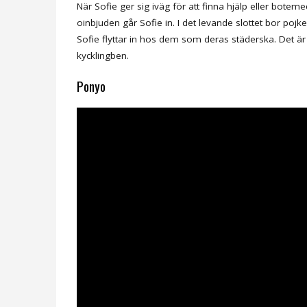
När Sofie ger sig iväg för att finna hjälp eller boteme
oinbjuden går Sofie in. I det levande slottet bor poj
Sofie flyttar in hos dem som deras städerska. Det är
kycklingben.
Ponyo