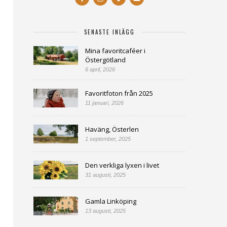
SENASTE INLÄGG
Mina favoritcaféer i
Östergötland
6 april, 2026
Favoritfoton från 2025
11 januari, 2026
Haväng, Österlen
1 september, 2025
Den verkliga lyxen i livet
31 augusti, 2025
Gamla Linköping
13 augusti, 2025