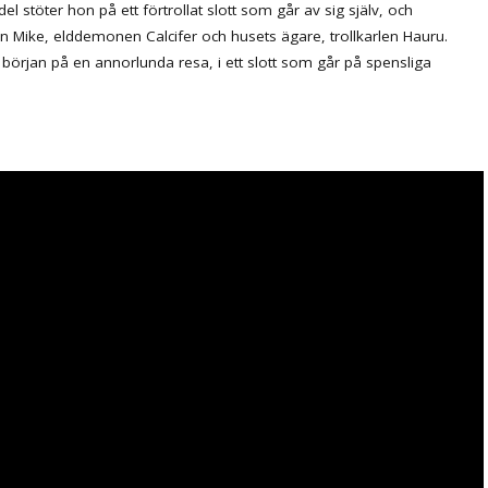
del stöter hon på ett förtrollat slott som går av sig själv, och
ken Mike, elddemonen Calcifer och husets ägare, trollkarlen Hauru.
 början på en annorlunda resa, i ett slott som går på spensliga