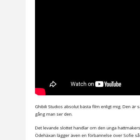
Ghibili Studios absolut bästa film enligt mig. Den är
gång man ser den.
Det levande slottet handlar om den unga hattmakers
Ödehäxan lägger även en förbannelse över Sofie så at