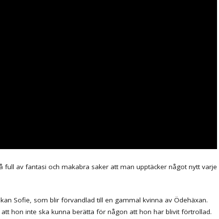
 så full av fantasi och makabra saker att man upptäcker något nytt varje
kan Sofie, som blir förvandlad till en gammal kvinna av Ödehäxan.
t hon inte ska kunna berätta för någon att hon har blivit förtrollad.