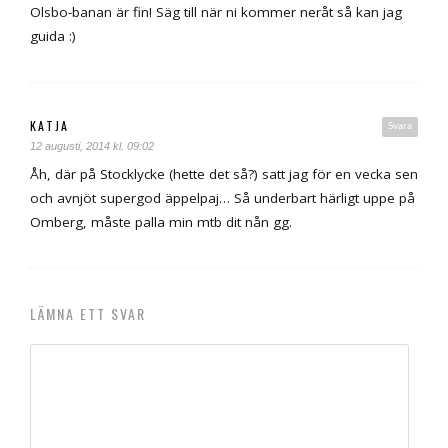
Olsbo-banan är fin! Säg till när ni kommer neråt så kan jag
guida :)
KATJA
Svara
12 augusti, 2014 kl. 09:02
Åh, där på Stocklycke (hette det så?) satt jag för en vecka sen
och avnjöt supergod äppelpaj… Så underbart härligt uppe på
Omberg, måste palla min mtb dit nån gg.
LÄMNA ETT SVAR