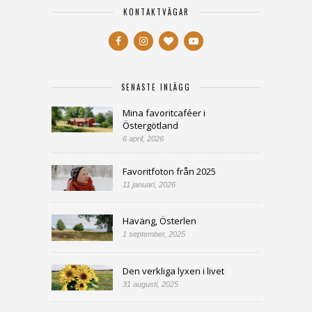
KONTAKTVÄGAR
SENASTE INLÄGG
Mina favoritcaféer i
Östergötland
6 april, 2026
Favoritfoton från 2025
11 januari, 2026
Haväng, Österlen
1 september, 2025
Den verkliga lyxen i livet
31 augusti, 2025