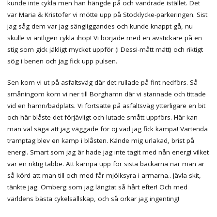
kunde inte cykla men han hängde på och vandrade istället. Det
var Maria & Kristofer vi mötte upp på Stocklycke-parkeringen. Sist
jag såg dem var jag sängliggandes och kunde knappt gå, nu
skulle vi äntligen cykla ihop! Vi började med en avstickare på en
stig som gick jäkligt mycket uppför (i Dessi-mått mätt) och riktigt
sög i benen och jag fick upp pulsen.
Sen kom vi ut på asfaltsväg där det rullade på fint nedförs. Så
småningom kom vi ner till Borghamn där vi stannade och tittade
vid en hamn/badplats. Vi fortsatte på asfaltsväg ytterligare en bit
och här blåste det förjävligt och lutade smått uppförs. Här kan
man väl säga att jag väggade för oj vad jag fick kämpa! Vartenda
tramptag blev en kamp i blåsten. Kände mig urlakad, brist på
energi. Smart som jag är hade jag inte tagit med nån energi vilket
var en riktig tabbe. Att kämpa upp för sista backarna när man är
så körd att man till och med får mjölksyra i armarna.. Jävla skit,
tänkte jag. Omberg som jag längtat så hårt efter! Och med
världens bästa cykelsällskap, och så orkar jag ingenting!