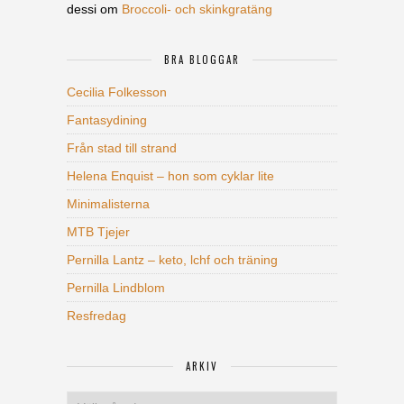
dessi
om
Broccoli- och skinkgratäng
BRA BLOGGAR
Cecilia Folkesson
Fantasydining
Från stad till strand
Helena Enquist – hon som cyklar lite
Minimalisterna
MTB Tjejer
Pernilla Lantz – keto, lchf och träning
Pernilla Lindblom
Resfredag
ARKIV
Arkiv