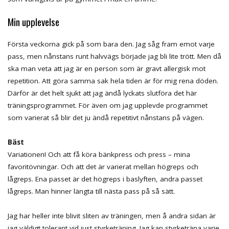
Min upplevelse
Första veckorna gick på som bara den. Jag såg fram emot varje
pass, men nånstans runt halvvägs började jag bli lite trött. Men då
ska man veta att jag är en person som är gravt allergisk mot
repetition. Att göra samma sak hela tiden är för mig rena döden.
Därför är det helt sjukt att jag ändå lyckats slutföra det här
träningsprogrammet. För även om jag upplevde programmet
som varierat så blir det ju ändå repetitivt nånstans på vägen.
Bäst
Variationen! Och att få köra bänkpress och press – mina
favoritövningar. Och att det är varierat mellan högreps och
lågreps. Ena passet är det högreps i baslyften, andra passet
lågreps. Man hinner längta till nästa pass på så sätt.
Jag har heller inte blivit sliten av träningen, men å andra sidan är
jag väldigt tolerant vid just styrketräning. Jag kan styrketräna varje