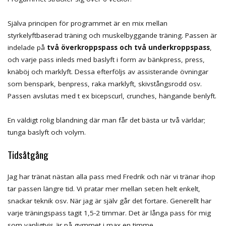
Själva principen för programmet är en mix mellan
styrkelyftbaserad träning och muskelbyggande träning. Passen är
indelade på
två överkroppspass och två underkroppspass
,
och varje pass inleds med baslyft i form av bänkpress, press,
knäböj och marklyft. Dessa efterföljs av assisterande övningar
som benspark, benpress, raka marklyft, skivstångsrodd osv.
Passen avslutas med t ex bicepscurl, crunches, hängande benlyft.
En väldigt rolig blandning där man får det bästa ur två världar;
tunga baslyft och volym.
Tidsåtgång
Jag har tränat nästan alla pass med Fredrik och när vi tränar ihop
tar passen längre tid. Vi pratar mer mellan set:en helt enkelt,
snackar teknik osv. När jag är själv går det fortare. Generellt har
varje träningspass tagit 1,5-2 timmar. Det är långa pass för mig
som vanligtvis är på gymmet i max en timme.