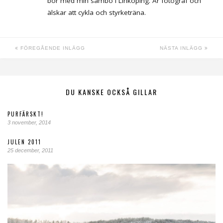
bor med min sambo i Linköping. Är fotograf och
älskar att cykla och styrketräna.
FÖREGÅENDE INLÄGG
NÄSTA INLÄGG
DU KANSKE OCKSÅ GILLAR
PURFÄRSKT!
3 november, 2014
JULEN 2011
25 december, 2011