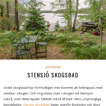
OUTDOOR
STENSJÖ SKOGSBAD
Ordet skogsbad har förmodligen mer kommit att förknippas med
vistelse i skogen. Och nog vistas man i skogen vid Stensjön
också, men detta bjuder faktiskt också till bad i dess ursprungliga
bemärkelse.
Stensjö skogsbad
ligger utanför Boxholm och drivs