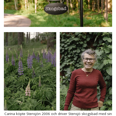
Carina köpte Stensjön 2006 och driver Stensjö skogsbad med sin