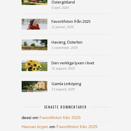
Östergötland
6 april, 2026
Favoritfoton från 2025
11 januari, 2026
Haväng, Österlen
1 september, 2025
Den verkliga lyxen i livet
31 augusti, 2025
Gamla Linköping
13 augusti, 2025
SENASTE KOMMENTARER
dessi
om
Favoritfoton från 2025
Hannas krypin
om
Favoritfoton från 2025