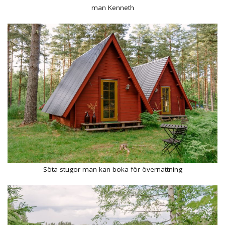
man Kenneth
Söta stugor man kan boka för övernattning