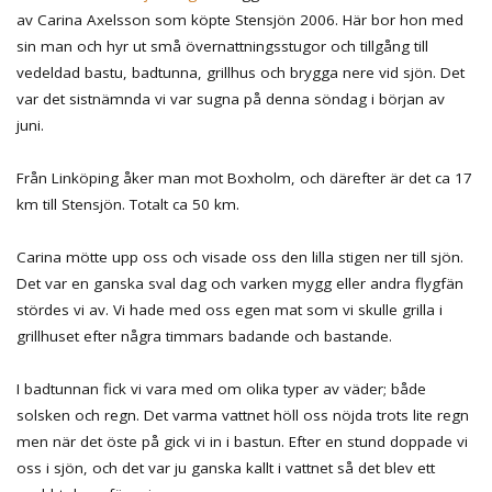
av Carina Axelsson som köpte Stensjön 2006. Här bor hon med
sin man och hyr ut små övernattningsstugor och tillgång till
vedeldad bastu, badtunna, grillhus och brygga nere vid sjön. Det
var det sistnämnda vi var sugna på denna söndag i början av
juni.
Från Linköping åker man mot Boxholm, och därefter är det ca 17
km till Stensjön. Totalt ca 50 km.
Carina mötte upp oss och visade oss den lilla stigen ner till sjön.
Det var en ganska sval dag och varken mygg eller andra flygfän
stördes vi av. Vi hade med oss egen mat som vi skulle grilla i
grillhuset efter några timmars badande och bastande.
I badtunnan fick vi vara med om olika typer av väder; både
solsken och regn. Det varma vattnet höll oss nöjda trots lite regn
men när det öste på gick vi in i bastun. Efter en stund doppade vi
oss i sjön, och det var ju ganska kallt i vattnet så det blev ett