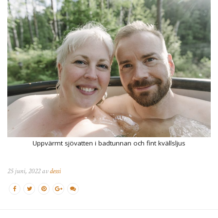
Uppvärmt sjövatten i badtunnan och fint kvällsljus
25 juni, 2022 av
dessi