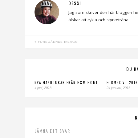
DESSI
Jag som skriver den här bloggen he
älskar att cykla och styrketräna.
FÖREGÅENDE INLÄGG
DU K
NYA HANDDUKAR FRÅN H&M HOME
FORMEX VT 2016
4 juni, 2013
24 januari, 2016
I
LÄMNA ETT SVAR