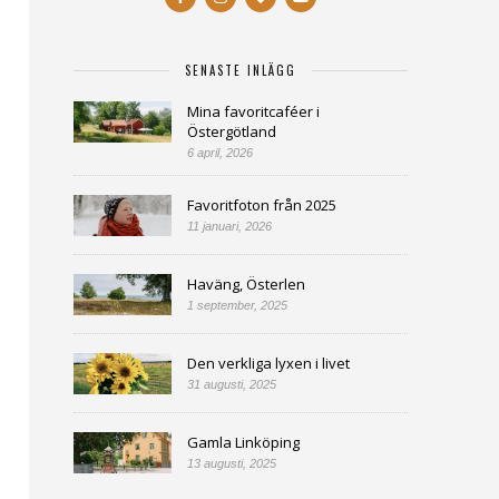
SENASTE INLÄGG
Mina favoritcaféer i
Östergötland
6 april, 2026
Favoritfoton från 2025
11 januari, 2026
Haväng, Österlen
1 september, 2025
Den verkliga lyxen i livet
31 augusti, 2025
Gamla Linköping
13 augusti, 2025