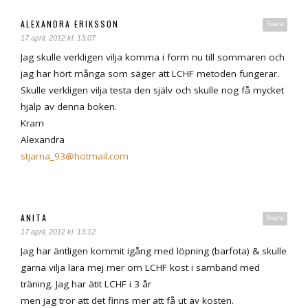
ALEXANDRA ERIKSSON
Svara
17 april, 2012 kl. 13:07
Jag skulle verkligen vilja komma i form nu till sommaren och
jag har hört många som säger att LCHF metoden fungerar.
Skulle verkligen vilja testa den själv och skulle nog få mycket
hjälp av denna boken.
Kram
Alexandra
stjarna_93@hotmail.com
ANITA
Svara
17 april, 2012 kl. 13:12
Jag har äntligen kommit igång med löpning (barfota) & skulle
gärna vilja lära mej mer om LCHF kost i samband med
träning. Jag har ätit LCHF i 3 år
men jag tror att det finns mer att få ut av kosten.