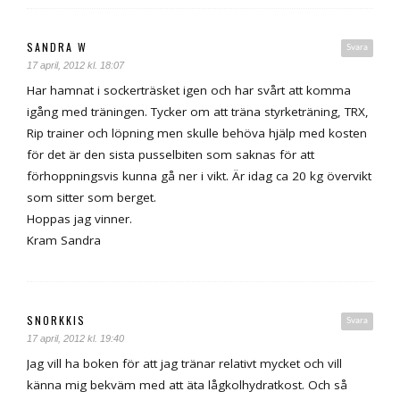
SANDRA W
Svara
17 april, 2012 kl. 18:07
Har hamnat i sockerträsket igen och har svårt att komma
igång med träningen. Tycker om att träna styrketräning, TRX,
Rip trainer och löpning men skulle behöva hjälp med kosten
för det är den sista pusselbiten som saknas för att
förhoppningsvis kunna gå ner i vikt. Är idag ca 20 kg övervikt
som sitter som berget.
Hoppas jag vinner.
Kram Sandra
SNORKKIS
Svara
17 april, 2012 kl. 19:40
Jag vill ha boken för att jag tränar relativt mycket och vill
känna mig bekväm med att äta lågkolhydratkost. Och så