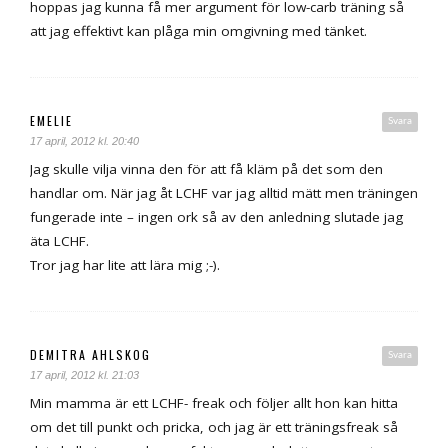
hoppas jag kunna få mer argument för low-carb träning så
att jag effektivt kan plåga min omgivning med tänket.
EMELIE
Svara
17 april, 2012 kl. 20:40
Jag skulle vilja vinna den för att få kläm på det som den
handlar om. När jag åt LCHF var jag alltid mätt men träningen
fungerade inte – ingen ork så av den anledning slutade jag
äta LCHF.
Tror jag har lite att lära mig ;-).
DEMITRA AHLSKOG
Svara
17 april, 2012 kl. 21:03
Min mamma är ett LCHF- freak och följer allt hon kan hitta
om det till punkt och pricka, och jag är ett träningsfreak så