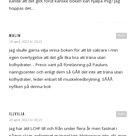
kände att det gick förut kanske boken kan hjälpa mig? Jag
hoppas det…
MALIN
Svara
19 april, 2012 kl. 18:21
Jag skulle gärna vilja vinna boken för att bli säkrare i min
egen övertygelse att det går lika bra att träna utan
kolhydrater… Precis varit på föreläsning på Pauluns
näringscenter och enligt dem så GÅR det inte att träna utan
kolhydrater, leder enbart till muskelnedbrytning. SÅÅÅ
nyfiken på denna bok
ILLVILJA
Svara
20 april, 2012 kl. 06:23
Jag har ätit LCHF till och från under flera år men fastnat i
någon slags enformigt matupplägg. Motionerar inte alls men