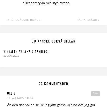
älskar att cykla och styrketräna.
FÖREGÅENDE INLÄGG
NÄSTA INLÄGG
DU KANSKE OCKSÅ GILLAR
VINNAREN AV LCHF & TRÄNING!
22 april, 2012
23 KOMMENTARER
ULLIS
Svara
17 april, 2012 kl. 11:19
Åh den där boken skulle jag jättegärna vilja ha och jag gör