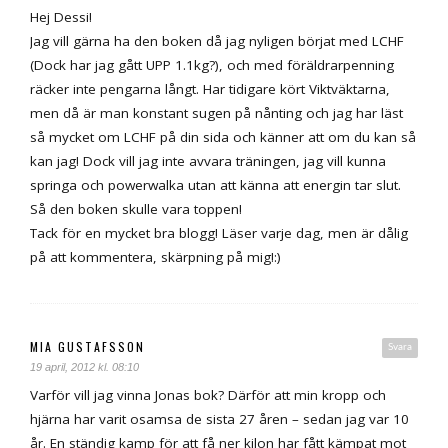
Hej Dessi!
Jag vill gärna ha den boken då jag nyligen börjat med LCHF
(Dock har jag gått UPP 1.1kg?), och med föräldrarpenning
räcker inte pengarna långt. Har tidigare kört Viktväktarna,
men då är man konstant sugen på nånting och jag har läst
så mycket om LCHF på din sida och känner att om du kan så
kan jag! Dock vill jag inte avvara träningen, jag vill kunna
springa och powerwalka utan att känna att energin tar slut.
Så den boken skulle vara toppen!
Tack för en mycket bra blogg! Läser varje dag, men är dålig
på att kommentera, skärpning på mig!:)
MIA GUSTAFSSON
Svara
19 april, 2012 kl. 08:10
Varför vill jag vinna Jonas bok? Därför att min kropp och
hjärna har varit osamsa de sista 27 åren – sedan jag var 10
år. En ständig kamp för att få ner kilon har fått kämpat mot