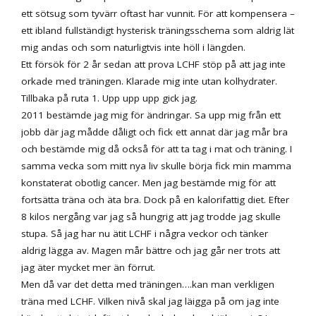
ett sötsug som tyvärr oftast har vunnit. För att kompensera –
ett ibland fullständigt hysterisk träningsschema som aldrig lät
mig andas och som naturligtvis inte höll i längden.
Ett försök för 2 år sedan att prova LCHF stöp på att jag inte
orkade med träningen. Klarade mig inte utan kolhydrater.
Tillbaka på ruta 1. Upp upp upp gick jag.
2011 bestämde jag mig för ändringar. Sa upp mig från ett
jobb där jag mådde dåligt och fick ett annat där jag mår bra
och bestämde mig då också för att ta tag i mat och träning. I
samma vecka som mitt nya liv skulle börja fick min mamma
konstaterat obotlig cancer. Men jag bestämde mig för att
fortsätta träna och äta bra. Dock på en kalorifattig diet. Efter
8 kilos nergång var jag så hungrig att jag trodde jag skulle
stupa. Så jag har nu ätit LCHF i några veckor och tänker
aldrig lägga av. Magen mår bättre och jag går ner trots att
jag äter mycket mer än förrut.
Men då var det detta med träningen….kan man verkligen
träna med LCHF. Vilken nivå skal jag läigga på om jag inte