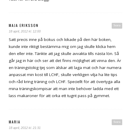
MAJA ERIKSSON
Svara
18 april, 2012 kl. 12:00
Satt precis inne på bokus och kikade på den här boken,
kunde inte riktigt bestämma mig om jag skulle klicka hem
den eller inte. Tänkte att jag skulle avvakta tills nästa lön. Så
går jag in här och ser att det finns möjlighet att vinna den. Är
en träningstokig tjej som älskar att laga mat och har numera
anpassat min kost till LCHF, skulle verkligen vilja ha lite tips
och råd kring träning och LCHF. Speciellt för att övertyga alla
mina träningskompisar att man inte behöver ladda med ett
lass makaroner för att orka ett tugnt pass på gymmet.
MARIA
Svara
18 april, 2012 kl. 21:31