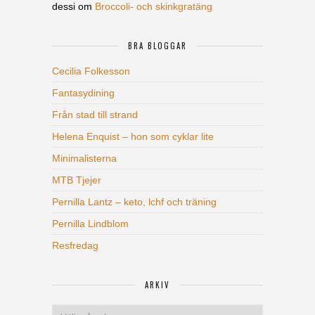
dessi
om
Broccoli- och skinkgratäng
BRA BLOGGAR
Cecilia Folkesson
Fantasydining
Från stad till strand
Helena Enquist – hon som cyklar lite
Minimalisterna
MTB Tjejer
Pernilla Lantz – keto, lchf och träning
Pernilla Lindblom
Resfredag
ARKIV
Arkiv