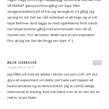
vill HEMSKT gärna komma igång och löpa. Efter
skolgymnastikens tid så har jag sprungit en (1) gång. Jag
sprang en mil. Det ser såå underbart ut att bege sig ut och
löpa! Behöver dock lägga av med cigaretterna först också.
Har börjat komma igång med promenader men vill så
mycket mer. Tror att boken skulle vara en bra inspiration.
Plus att jag har läst din blogg sen start. :P ;)
MALIN JOHANSSON
Svara
20 april, 2012 kl. 10:30
Jag håller på med ett arbete i skolan om just LCHF och ska
göra ett experiment om detta. Det hade varit toppen att
kunna använda sig av denna boken. Jag är också väldigt
intresserad av träning, kost och hälsa som är en stor del av
mitt liv. Kram Malin