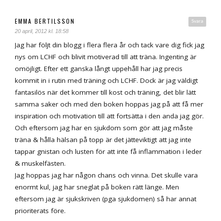
EMMA BERTILSSON
Svara
20 april, 2012 kl. 18:58
Jag har följt din blogg i flera flera år och tack vare dig fick jag
nys om LCHF och blivit motiverad till att träna. Ingenting är
omöjligt. Efter ett ganska långt uppehåll har jag precis
kommit in i rutin med träning och LCHF. Dock är jag väldigt
fantasilös när det kommer till kost och träning, det blir lätt
samma saker och med den boken hoppas jag på att få mer
inspiration och motivation till att fortsätta i den anda jag gör.
Och eftersom jag har en sjukdom som gör att jag måste
träna & hålla hälsan på topp är det jätteviktigt att jag inte
tappar gnistan och lusten för att inte få inflammation i leder
& muskelfästen.
Jag hoppas jag har någon chans och vinna. Det skulle vara
enormt kul, jag har sneglat på boken rätt länge. Men
eftersom jag är sjukskriven (pga sjukdomen) så har annat
prioriterats före.