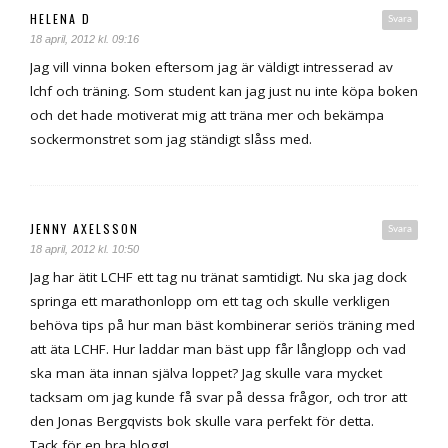
HELENA D
Svara
18 april, 2012 kl. 09:16
Jag vill vinna boken eftersom jag är väldigt intresserad av
lchf och träning. Som student kan jag just nu inte köpa boken
och det hade motiverat mig att träna mer och bekämpa
sockermonstret som jag ständigt slåss med.
JENNY AXELSSON
Svara
18 april, 2012 kl. 10:50
Jag har ätit LCHF ett tag nu tränat samtidigt. Nu ska jag dock
springa ett marathonlopp om ett tag och skulle verkligen
behöva tips på hur man bäst kombinerar seriös träning med
att äta LCHF. Hur laddar man bäst upp får långlopp och vad
ska man äta innan själva loppet? Jag skulle vara mycket
tacksam om jag kunde få svar på dessa frågor, och tror att
den Jonas Bergqvists bok skulle vara perfekt för detta.
Tack för en bra blogg!