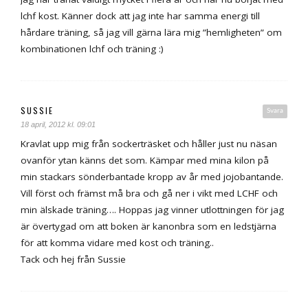
lchf kost. Känner dock att jag inte har samma energi till
hårdare träning, så jag vill gärna lära mig ”hemligheten” om
kombinationen lchf och träning :)
SUSSIE
Svara
18 april, 2012 kl. 09:01
Kravlat upp mig från sockerträsket och håller just nu näsan
ovanför ytan känns det som. Kämpar med mina kilon på
min stackars sönderbantade kropp av år med jojobantande.
Vill först och främst må bra och gå ner i vikt med LCHF och
min älskade träning…. Hoppas jag vinner utlottningen för jag
är övertygad om att boken är kanonbra som en ledstjärna
för att komma vidare med kost och träning..
Tack och hej från Sussie