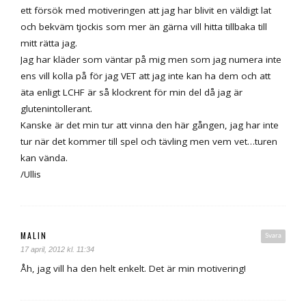
ett försök med motiveringen att jag har blivit en väldigt lat
och bekväm tjockis som mer än gärna vill hitta tillbaka till
mitt rätta jag.
Jag har kläder som väntar på mig men som jag numera inte
ens vill kolla på för jag VET att jag inte kan ha dem och att
äta enligt LCHF är så klockrent för min del då jag är
glutenintollerant.
Kanske är det min tur att vinna den här gången, jag har inte
tur när det kommer till spel och tävling men vem vet…turen
kan vända.
/Ullis
MALIN
Svara
17 april, 2012 kl. 11:34
Åh, jag vill ha den helt enkelt. Det är min motivering!