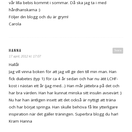
vår lilla bebis kommit i sommar. Då ska jag ta i med
hårdhanskarna :)
Följer din blogg och du är grym!
Carola
HANNA
Svara
17 april, 2012 kl. 17:07
Hallå!
Jag vill vinna boken för att jag vill ge den till min man. Han
fick diabetes (typ 1) för ca 4 år sedan och har nu ätit LCHF-
kost i nästan ett år (jag med…) Han mår jättebra på det och
har bra värden. Han har kunnat minska sitt insulin avsevärt :)
Nu har han äntligen insett att det också är nyttigt att träna
och har börjat springa. Han skulle behöva få lite ytterligare
inspiration när det gäller träningen. Superbra blogg du har!
Kram Hanna