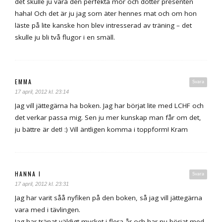
det skulle ju vara den perfekta mor och dotter presenten
haha! Och det är ju jag som äter hennes mat och om hon
läste på lite kanske hon blev intresserad av träning – det
skulle ju bli två flugor i en smäll.
EMMA
Svara
17 april, 2012 kl. 23:14
Jag vill jättegärna ha boken. Jag har börjat lite med LCHF och
det verkar passa mig. Sen ju mer kunskap man får om det,
ju bättre är det! :) Vill äntligen komma i toppform! Kram
HANNA I
Svara
17 april, 2012 kl. 23:31
Jag har varit såå nyfiken på den boken, så jag vill jättegärna
vara med i tävlingen.
Jag har tränat väldigt mycket i flera år och har nu börjat med