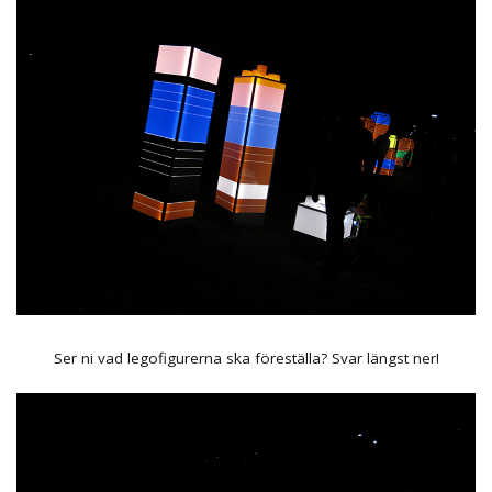
Ser ni vad legofigurerna ska föreställa? Svar längst ner!