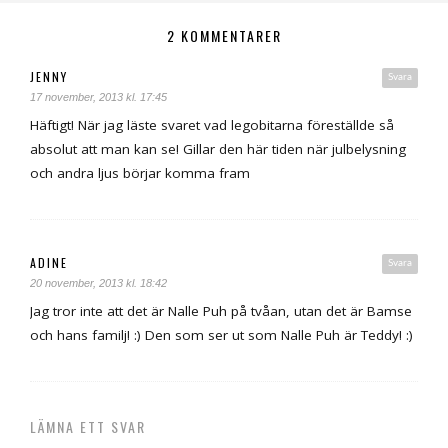
2 KOMMENTARER
JENNY
Svara
17 november, 2013 kl. 17:45
Häftigt! När jag läste svaret vad legobitarna föreställde så
absolut att man kan se! Gillar den här tiden när julbelysning
och andra ljus börjar komma fram
ADINE
Svara
20 november, 2013 kl. 18:42
Jag tror inte att det är Nalle Puh på tvåan, utan det är Bamse
och hans familj! :) Den som ser ut som Nalle Puh är Teddy! :)
LÄMNA ETT SVAR