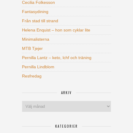
Cecilia Folkesson
Fantasydining
Från stad till strand
Helena Enquist – hon som cyklar lite
Minimalisterna
MTB Tjejer
Pernilla Lantz – keto, lchf och träning
Pernilla Lindblom
Resfredag
ARKIV
Arkiv
KATEGORIER