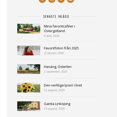
SENASTE INLÄGG
Mina favoritcaféer i
Östergötland
6 april, 2026
Favoritfoton från 2025
11 januari, 2026
Haväng, Österlen
1 september, 2025
Den verkliga lyxen i livet
31 augusti, 2025
Gamla Linköping
13 augusti, 2025