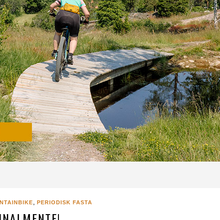
,
NTAINBIKE
PERIODISK FASTA
INALMENTE!