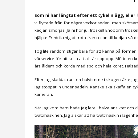
Som ni har längtat efter ett cykelinlägg, eller h
vi flyttade från för några veckor sedan, men skötsa
kedjan smörjas. Ja ni hör ju, tröskel! Enooorm tröskel 
hjälpte Fredrik mig att rota fram oljan till kedjan så det 
Tog lite random stigar bara för att känna på formen
vårservice för att kolla att allt är tipptopp. Mötte en
års åldern och körde med spd och hela köret. Hälsad
Efter jag sladdat runt en halvtimme i skogen åkte j
jag stoppat in under sadeln. Kanske ska skaffa en 
kameran.
När jag kom hem hade jag lera i halva ansiktet och de
tvättmaskinen. Jag älskar att ha tvättmaskin i lägenhet