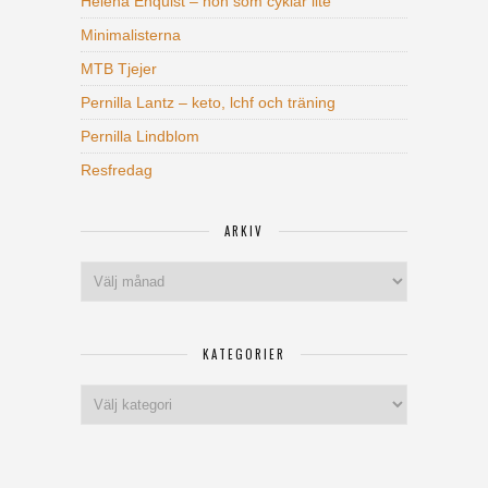
Helena Enquist – hon som cyklar lite
Minimalisterna
MTB Tjejer
Pernilla Lantz – keto, lchf och träning
Pernilla Lindblom
Resfredag
ARKIV
Arkiv
KATEGORIER
Kategorier