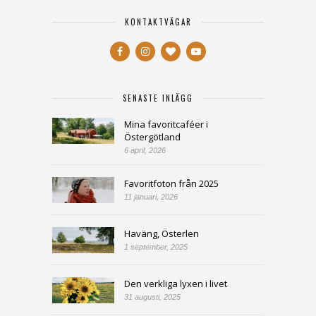
KONTAKTVÄGAR
SENASTE INLÄGG
Mina favoritcaféer i
Östergötland
6 april, 2026
Favoritfoton från 2025
11 januari, 2026
Haväng, Österlen
1 september, 2025
Den verkliga lyxen i livet
31 augusti, 2025