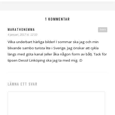
1 KOMMENTAR
MARATHONEMMA
Svara
4 januari, 2017 kl. 12:10
Vilka underbart härliga bilder! I sommar ska jag och min
blivande sambo turista lite i Sverige. Jag önskar att cykla
längs med göta kanal (eller åka någon form av båt). Tack för
tipsen Dessi! Linköping ska jag ta med mig. :D
LÄMNA ETT SVAR