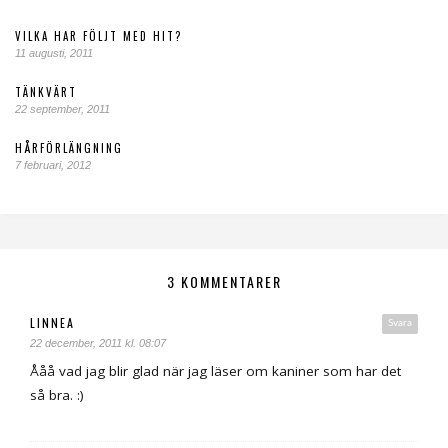
VILKA HAR FÖLJT MED HIT?
11 augusti, 2011
TÄNKVÄRT
22 september, 2011
HÅRFÖRLÄNGNING
7 februari, 2012
3 KOMMENTARER
LINNEA
Svara
22 december, 2011 kl. 08:07
Ååå vad jag blir glad när jag läser om kaniner som har det
så bra. :)