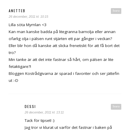
ANETTEB
Svara
26 december, 2011 kl. 10:15
Lilla söta Mymlan <3
Kan man kanske badda på litegranna barnolja eller annan
ofarlig olja i pälsen runt stjärten ett par gånger i veckan?
Eller blir hon då kanske att slicka frenetiskt för att få bort det
tro?
Min tanke är att det inte fastnar så hårt, om pälsen är lite
fetaktigare?!
Bloggen Kostrådgivarna är sparad i favoriter och ser jättefin
ut :-D
DESSI
Svara
26 december, 2011 kl. 13:11
Tack för tipset! :)
Jag tror vi klurat ut varför det fastnar i baken på