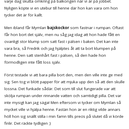
varje dag skutta omkring på balkongen när vi är på jobbet.
Nyligen köpte vi en utebur till henne där hon kan vara om hon
tycker det är för kallt.
Men ibland får Mymlan
bajskockor
som fastnar i rumpan. Oftast
får hon bort det själv, men nu såg jag idag att hon hade fått en
ovanligt stor klump som satt fast i pälsen i baken. Det kan inte
vara bra, så Fredrik och jag hjälptes åt att ta bort klumpen på
henne. Den satt stenhårt fast i pälsen, så den hade hon
förmodligen inte fått loss själv.
Först testade vi att bara pilla bort den, men den ville inte ge med
sig. Sen tog vi blött papper för att mjuka upp den så att den skulle
lossna. Det funkade sådär. Det som till slut fungerade var att
skölja rumpan under rinnande vatten och samtidigt pilla. Det var
inte mysigt kan jag säga! Men eftersom vi tycker om Mymlan så
mycket ville vi hjälpa henne. Fastän hon är en riktig vilde annars
höll hon sig snällt stilla i min famn tills precis på slutet då vi körde
finlir. Det räckte tydligen ;)