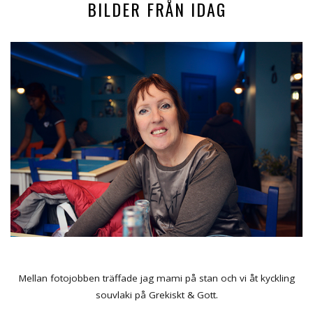
BILDER FRÅN IDAG
Mellan fotojobben träffade jag mami på stan och vi åt kyckling
souvlaki på Grekiskt & Gott.