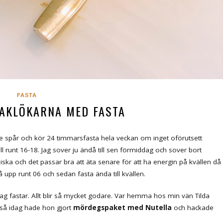
FASTA
AKLÖKARNA MED FASTA
ande spår och kör 24 timmarsfasta hela veckan om inget oförutsett
till runt 16-18. Jag sover ju ändå till sen förmiddag och sover bort
ska och det passar bra att äta senare för att ha energin på kvällen då
gå upp runt 06 och sedan fasta ända till kvällen.
 jag fastar. Allt blir så mycket godare. Var hemma hos min vän Tilda
h så idag hade hon gjort
mördegspaket med Nutella
och hackade