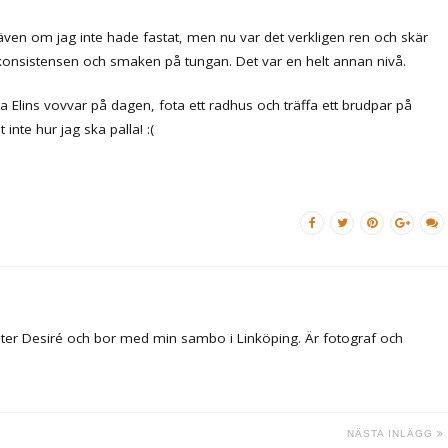
tt även om jag inte hade fastat, men nu var det verkligen ren och skär
 konsistensen och smaken på tungan. Det var en helt annan nivå.
a Elins vovvar på dagen, fota ett radhus och träffa ett brudpar på
inte hur jag ska palla! :(
ter Desiré och bor med min sambo i Linköping. Är fotograf och
NÄSTA INLÄGG