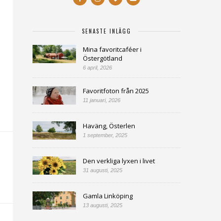
SENASTE INLÄGG
Mina favoritcaféer i
Östergötland
6 april, 2026
Favoritfoton från 2025
11 januari, 2026
Haväng, Österlen
1 september, 2025
Den verkliga lyxen i livet
31 augusti, 2025
Gamla Linköping
13 augusti, 2025