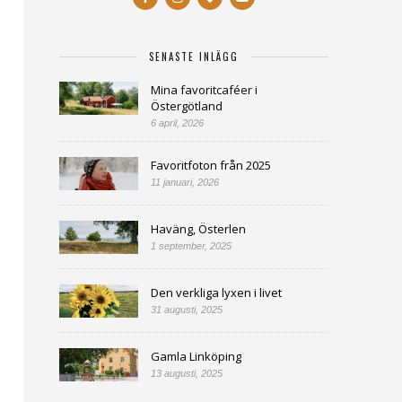
SENASTE INLÄGG
Mina favoritcaféer i
Östergötland
6 april, 2026
Favoritfoton från 2025
11 januari, 2026
Haväng, Österlen
1 september, 2025
Den verkliga lyxen i livet
31 augusti, 2025
Gamla Linköping
13 augusti, 2025