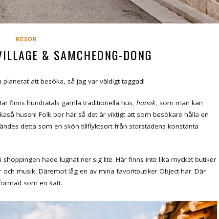
RESOR
ILLAGE & SAMCHEONG-DONG
an planerat att besöka, så jag var väldigt taggad!
är finns hundratals gamla traditionella hus,
hanok
, som man kan
kaså husen! Folk bor här så det är viktigt att som besökare hålla en
 kändes detta som en skön tillflyktsort från storstadens konstanta
shoppingen hade lugnat ner sig lite. Här finns inte lika mycket butiker
 och musik. Däremot låg en av mina favoritbutiker Object här. Där
 formad som en katt.