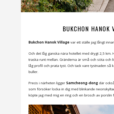
BUKCHON HANOK V
Bukchon Hanok Village
var ett ställe jag långt inn
Och det låg ganska nära hotellet med drygt 2,5 km. H
traska runt mellan. Gränderna är små och söta och li
låg profil och prata tyst. Och tack vare tystnaden så
buller.
Precis i närheten ligger
Samcheong-dong
där också 
som försöker locka in dig med blinkande neonskyltar
köpte jag med mig en ring och en brosch av porslin