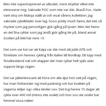
Blev inte superinspirerad av utbudet, mest elcyklar vilket inte
intresserar mig. Saknade POC som inte var där, likaså Fox.. Hade
varit skoj om Maloja ställt ut och visat vårens kollektion. Jag
saknade cykelkläder över lag. Sooo pretty much fanns det inte så
mycket som jag personligen gick igång på tyvärr. Men det fanns
en del fina cyklar som jag ändå gick igång
lite
på, bland annat
Scotten på bild här nere <3
Det som var kul var att Katja var där med sitt jobb (VTI) och
föreläste om hennes cykling från Italien till Nordkap. Ett lopp med
förutbestämd rutt och etapper där man cyklar helt själv utan
support längs vägen.
Det var jätteintressant att höra om alla djur hon sett på vägen,
hur man förbereder sig med packning och hur kvalitén på
vägarna skiljer sig i olika länder osv. Det tog henne 15 dagar att
cykla över 400 mil (minns inte exakt) och hon sov ute under bar
himmel vissa nätter.