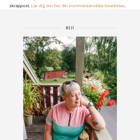
skräppost.
Lär dig om hur din kommentarsdata bearbetas
.
HEJ!