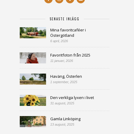
SENASTE INLÄGG
Mina favoritcaféer i
Östergötland
6 april, 2026
Favoritfoton från 2025
11 januari, 2026
Haväng, Österlen
1 september, 2025
Den verkliga lyxen i livet
31 augusti, 2025
Gamla Linköping
13 augusti, 2025