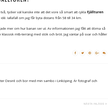
å, tycker väl kanske inte att det vore så smart att cykla
Fjällturen
dé. Iallafall om jag får byta distans från 58 till 34 km.
rågade mer om hur banan ser ut. Av informationen jag fått att döma så
te klassisk mtb-terräng med stök och bröt. Jag väntar på svar och håller
ter Desiré och bor med min sambo i Linköping. Är fotograf och
NÄSTA INLÄGG