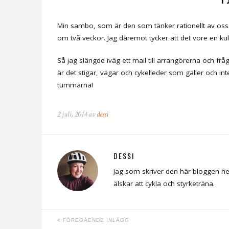
Min sambo, som är den som tänker rationellt av oss tv
om två veckor. Jag däremot tycker att det vore en kul i
Så jag slängde iväg ett mail till arrangörerna och f
är det stigar, vägar och cykelleder som gäller och in
tummarna!
2 juli, 2014 av
dessi
DESSI
Jag som skriver den här bloggen he
älskar att cykla och styrketräna.
FÖREGÅENDE INLÄGG