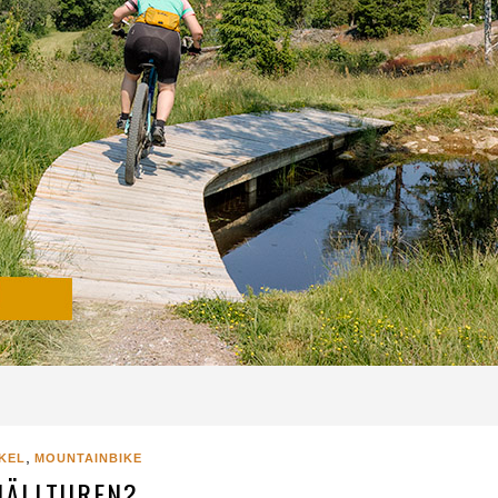
,
KEL
MOUNTAINBIKE
JÄLLTUREN?