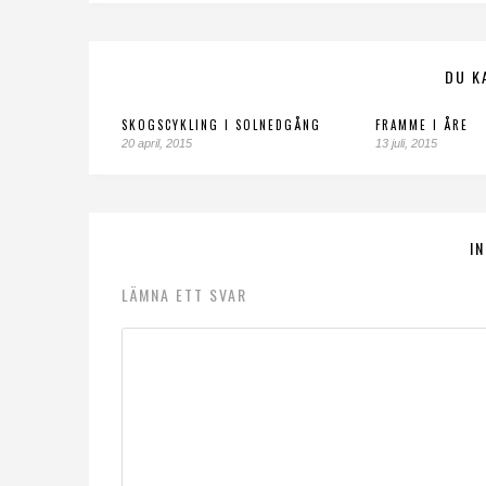
DU K
SKOGSCYKLING I SOLNEDGÅNG
FRAMME I ÅRE
20 april, 2015
13 juli, 2015
I
LÄMNA ETT SVAR